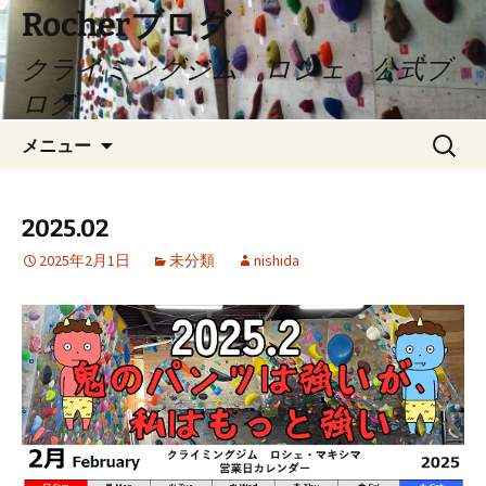
Rocherブログ
クライミングジム ロシェ 公式ブ
ログ
コ
検
メニュー
ン
索:
テ
ン
2025.02
ツ
2025年2月1日
未分類
nishida
へ
ス
キ
ッ
プ