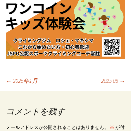
投
←
2025年1月
2025.03
→
稿
コメントを残す
ナ
メールアドレスが公開されることはありません。
※
が付