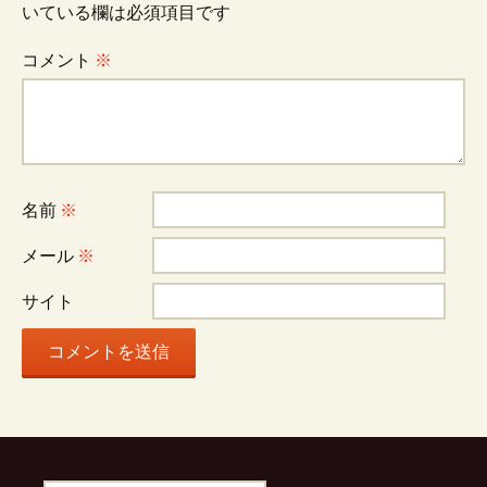
ビ
いている欄は必須項目です
コメント
※
ゲ
ー
名前
※
シ
メール
※
ョ
サイト
ン