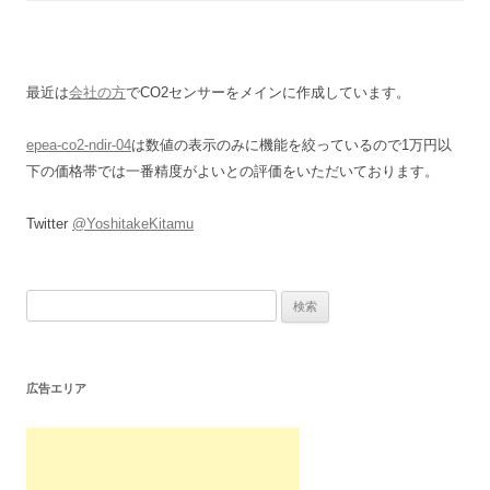
最近は
会社の方
でCO2センサーをメインに作成しています。
epea-co2-ndir-04
は数値の表示のみに機能を絞っているので1万円以
下の価格帯では一番精度がよいとの評価をいただいております。
Twitter
@YoshitakeKitamu
検
索:
広告エリア