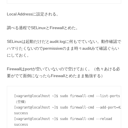
Local Addressに設定される。
調べる過程でSELinuxとFirewallとめた。
SELinuxは起動だけだとaudit.logに何もでていない。動作確認で
ハマりたくないのでpermissiveのまま時々auditみて確認ぐらい
にしておく。
Firewallはportが空いていないので空けておく。（色々あける必
要がでて面倒になったらFirewallとめたまま勉強する）
[vagrant@localhost ~]$ sudo firewall-cmd --list-ports --z
（空欄）

[vagrant@localhost ~]$ sudo firewall-cmd --add-port=4200/
success

[vagrant@localhost ~]$ sudo firewall-cmd --reload

success
