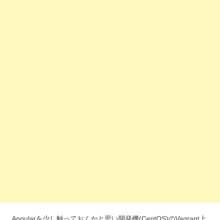
Angularを少し触っておくかと思い開発機(CentOS)のVagrant上