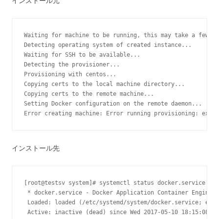
インストール元
Waiting for machine to be running, this may take a few mi
Detecting operating system of created instance...

Waiting for SSH to be available...

Detecting the provisioner...

Provisioning with centos...

Copying certs to the local machine directory...

Copying certs to the remote machine...

Setting Docker configuration on the remote daemon...

Error creating machine: Error running provisioning: exit 
インストール先
[root@testsv system]# systemctl status docker.service -l

 * docker.service - Docker Application Container Engine

 Loaded: loaded (/etc/systemd/system/docker.service; enab
 Active: inactive (dead) since Wed 2017-05-10 18:15:08 JS