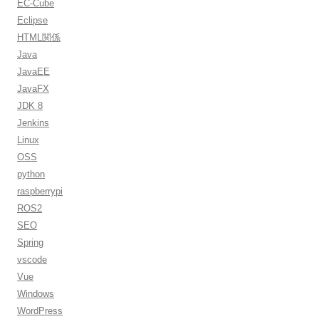
EC-Cube
Eclipse
HTML関係
Java
JavaEE
JavaFX
JDK 8
Jenkins
Linux
OSS
python
raspberrypi
ROS2
SEO
Spring
vscode
Vue
Windows
WordPress