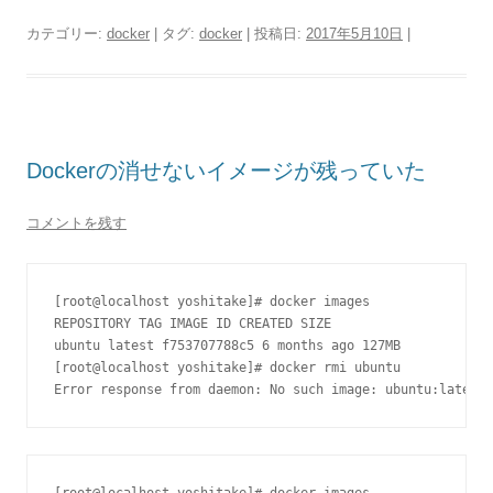
カテゴリー:
docker
| タグ:
docker
| 投稿日:
2017年5月10日
|
Dockerの消せないイメージが残っていた
コメントを残す
[root@localhost yoshitake]# docker images

REPOSITORY TAG IMAGE ID CREATED SIZE

ubuntu latest f753707788c5 6 months ago 127MB

[root@localhost yoshitake]# docker rmi ubuntu

Error response from daemon: No such image: ubuntu:latest