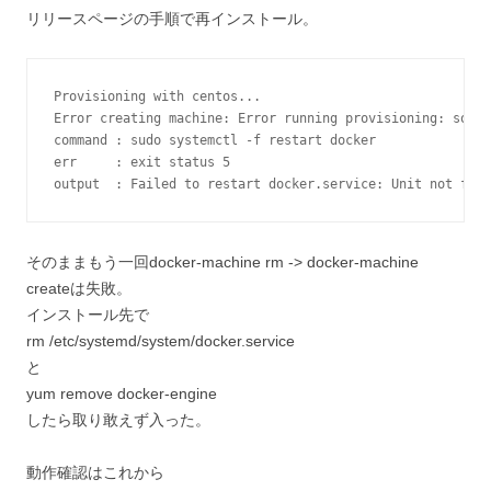
リリースページの手順で再インストール。
Provisioning with centos...

Error creating machine: Error running provisioning: somet
command : sudo systemctl -f restart docker

err     : exit status 5

output  : Failed to restart docker.service: Unit not foun
そのままもう一回docker-machine rm -> docker-machine
createは失敗。
インストール先で
rm /etc/systemd/system/docker.service
と
yum remove docker-engine
したら取り敢えず入った。
動作確認はこれから