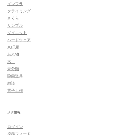
インフラ
クライミング
さくら
サンプル
ダイエット
ハードウェア
京町屋
忘れ物
木工
未分類
除菌道具
雑談
電子工作
メタ情報
ログイン
投稿フィード