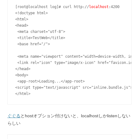
[root@localhost log]# curl http://
localhost
:4200

<!doctype html>

<html>

<head>

 <meta charset="utf-8">

 <title>TestWeb</title>

 <base href="/">

 <meta name="viewport" content="width=device-width, initi
 <link rel="icon" type="image/x-icon" href="favicon.ico">

</head>

<body>

 <app-root>Loading...</app-root>

<script type="text/javascript" src="inline.bundle.js"></s
</html>
ぐぐる
とhostオプション付けないと、localhostしかlistenしない
らしい