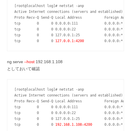
[root@localhost log]# netstat -anp

Active Internet connections (servers and established)

Proto Recv-Q Send-Q Local Address           Foreign Addre
tcp        0      0 0.0.0.0:111             0.0.0.0:*    
tcp        0      0 0.0.0.0:22              0.0.0.0:*    
tcp        0      0 127.0.0.1:25            0.0.0.0:*    
tcp        0      0 
127.0.0.1:4200
          0.0.0.0:*    
ng serve
–host
192.168.1.108
としておいて確認
[root@localhost log]# netstat -anp

Active Internet connections (servers and established)

Proto Recv-Q Send-Q Local Address           Foreign Addre
tcp        0      0 0.0.0.0:111             0.0.0.0:*    
tcp        0      0 0.0.0.0:22              0.0.0.0:*    
tcp        0      0 127.0.0.1:25            0.0.0.0:*    
tcp        0      0 
192.168.1.108:4200
      0.0.0.0:*    