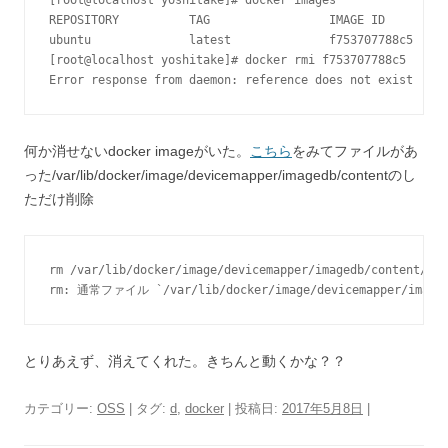
[root@localhost yoshitake]# docker images

REPOSITORY          TAG                 IMAGE ID         
ubuntu              latest              f753707788c5     
[root@localhost yoshitake]# docker rmi f753707788c5

Error response from daemon: reference does not exist
何か消せないdocker imageがいた。
こちら
をみてファイルがあ
った/var/lib/docker/image/devicemapper/imagedb/contentのし
ただけ削除
rm /var/lib/docker/image/devicemapper/imagedb/content/sha
rm: 通常ファイル `/var/lib/docker/image/devicemapper/imaged
とりあえず、消えてくれた。きちんと動くかな？？
カテゴリー:
OSS
| タグ:
d
,
docker
| 投稿日:
2017年5月8日
|