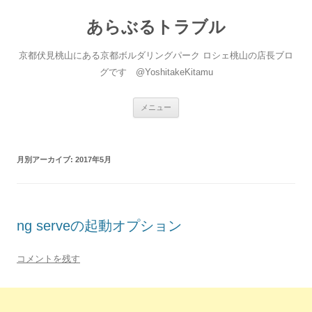
あらぶるトラブル
京都伏見桃山にある京都ボルダリングパーク ロシェ桃山の店長ブロ
グです @YoshitakeKitamu
コ
メニュー
ン
テ
ン
ツ
へ
月別アーカイブ:
2017年5月
ス
キ
ッ
プ
ng serveの起動オプション
コメントを残す