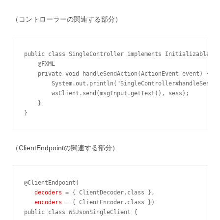
（コントローラーの関連する部分）
public class SingleController implements Initializable {

    @FXML

    private void handleSendAction(ActionEvent event) {

        System.out.println("SingleController#handleSendAc
        wsClient.send(msgInput.getText(), sess);

    }

}
（ClientEndpointの関連する部分）
@ClientEndpoint( 
   decoders
 = { ClientDecoder.class }, 
   encoders
 = { ClientEncoder.class })

public class WSJsonSingleClient {
