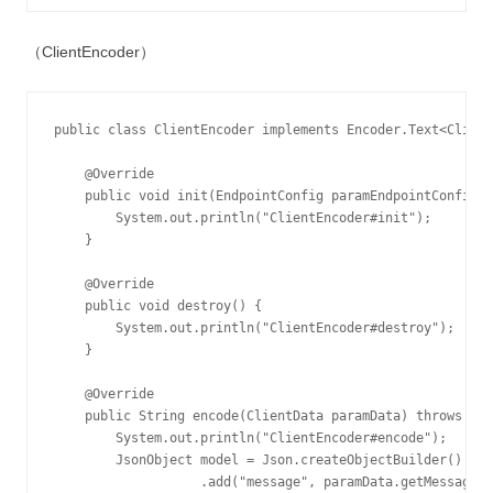
（ClientEncoder）
public class ClientEncoder implements Encoder.Text<Client
    @Override

    public void init(EndpointConfig paramEndpointConfig) 
        System.out.println("ClientEncoder#init");

    }

    @Override

    public void destroy() {

        System.out.println("ClientEncoder#destroy");

    }

    @Override

    public String encode(ClientData paramData) throws Enc
        System.out.println("ClientEncoder#encode");

        JsonObject model = Json.createObjectBuilder()

                   .add("message", paramData.getMessage()