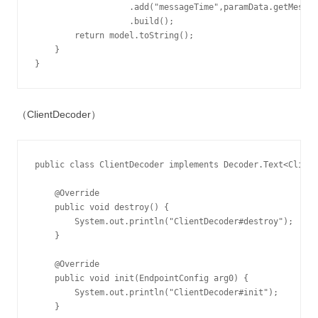
                   .add("messageTime",paramData.getMessag
                   .build();

        return model.toString();

    }

}
（ClientDecoder）
public class ClientDecoder implements Decoder.Text<Client
    @Override

    public void destroy() {

        System.out.println("ClientDecoder#destroy");

    }

    @Override

    public void init(EndpointConfig arg0) {

        System.out.println("ClientDecoder#init");

    }
