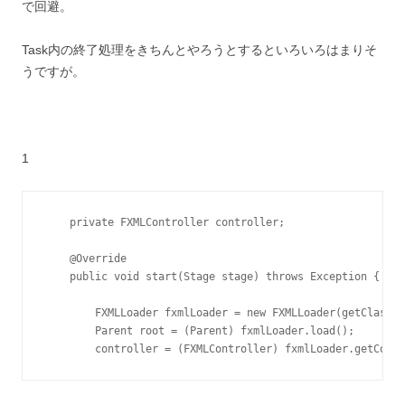
で回避。
Task内の終了処理をきちんとやろうとするといろいろはまりそ
うですが。
1
    private FXMLController controller;

    @Override

    public void start(Stage stage) throws Exception {

        FXMLLoader fxmlLoader = new FXMLLoader(getClass()
        Parent root = (Parent) fxmlLoader.load();

        controller = (FXMLController) fxmlLoader.getContr