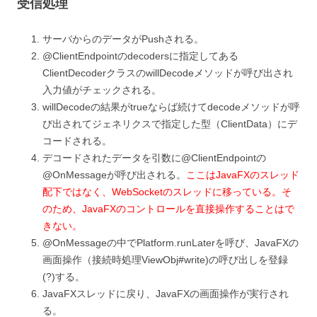
受信処理
サーバからのデータがPushされる。
@ClientEndpointのdecodersに指定してある
ClientDecoderクラスのwillDecodeメソッドが呼び出され
入力値がチェックされる。
willDecodeの結果がtrueならば続けてdecodeメソッドが呼
び出されてジェネリクスで指定した型（ClientData）にデ
コードされる。
デコードされたデータを引数に@ClientEndpointの
@OnMessageが呼び出される。
ここはJavaFXのスレッド
配下ではなく、WebSocketのスレッドに移っている。そ
のため、JavaFXのコントロールを直接操作することはで
きない。
@OnMessageの中でPlatform.runLaterを呼び、JavaFXの
画面操作（接続時処理ViewObj#write)の呼び出しを登録
(?)する。
JavaFXスレッドに戻り、JavaFXの画面操作が実行され
る。