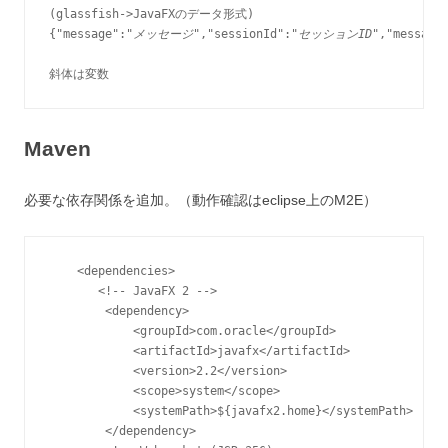
(glassfish->JavaFXのデータ形式)

{"message":"
メッセージ
","sessionId":"
セッションID
","message
斜体は変数
Maven
必要な依存関係を追加。（動作確認はeclipse上のM2E）
    <dependencies>

       <!-- JavaFX 2 -->

        <dependency>

            <groupId>com.oracle</groupId>

            <artifactId>javafx</artifactId>

            <version>2.2</version>

            <scope>system</scope>

            <systemPath>${javafx2.home}</systemPath>

        </dependency>
