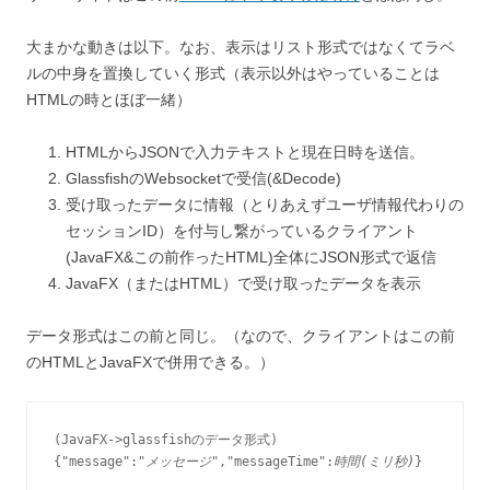
大まかな動きは以下。なお、表示はリスト形式ではなくてラベ
ルの中身を置換していく形式（表示以外はやっていることは
HTMLの時とほぼ一緒）
HTMLからJSONで入力テキストと現在日時を送信。
GlassfishのWebsocketで受信(&Decode)
受け取ったデータに情報（とりあえずユーザ情報代わりの
セッションID）を付与し繋がっているクライアント
(JavaFX&この前作ったHTML)全体にJSON形式で返信
JavaFX（またはHTML）で受け取ったデータを表示
データ形式はこの前と同じ。（なので、クライアントはこの前
のHTMLとJavaFXで併用できる。）
(JavaFX->glassfishのデータ形式)

{"message":
"メッセージ"
,"messageTime":
時間(ミリ秒)
}
