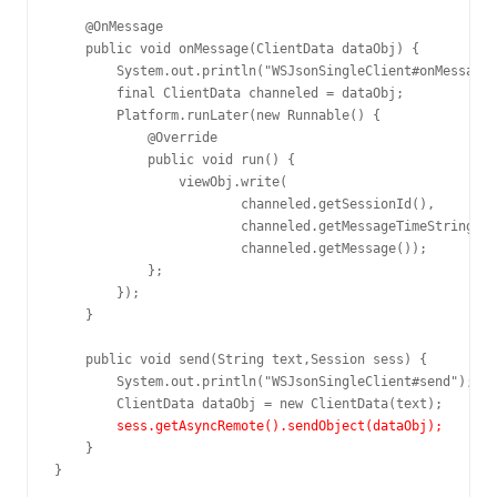
    @OnMessage

    public void onMessage(ClientData dataObj) {

        System.out.println("WSJsonSingleClient#onMessage"
        final ClientData channeled = dataObj;

        Platform.runLater(new Runnable() {

            @Override

            public void run() {

                viewObj.write(

                        channeled.getSessionId(), 

                        channeled.getMessageTimeString(),
                        channeled.getMessage());

            };

        });

    }

    public void send(String text,Session sess) {

        System.out.println("WSJsonSingleClient#send");

        ClientData dataObj = new ClientData(text);

sess.getAsyncRemote().sendObject(dataObj);
    }

}