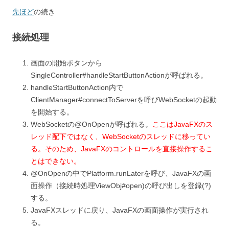
先ほど
の続き
接続処理
画面の開始ボタンから
SingleController#handleStartButtonActionが呼ばれる。
handleStartButtonAction内で
ClientManager#connectToServerを呼びWebSocketの起動
を開始する。
WebSocketの@OnOpenが呼ばれる。
ここはJavaFXのス
レッド配下ではなく、WebSocketのスレッドに移ってい
る。そのため、JavaFXのコントロールを直接操作するこ
とはできない。
@OnOpenの中でPlatform.runLaterを呼び、JavaFXの画
面操作（接続時処理ViewObj#open)の呼び出しを登録(?)
する。
JavaFXスレッドに戻り、JavaFXの画面操作が実行され
る。