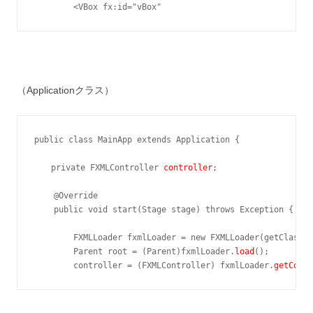
        <VBox fx:id="vBox"
（Applicationクラス）
public class MainApp extends Application {

　　private FXMLController 
controller
;

    @Override

    public void start(Stage stage) throws Exception {

        FXMLLoader fxmlLoader = new FXMLLoader(getClass()
        Parent root = (Parent)fxmlLoader.
load
();

        controller = (FXMLController) fxmlLoader.
getContr