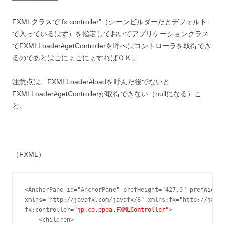
FXMLクラスで”fx:controller”（シーンビルダーだとデフォルト
で入っているはず）を指定しておいてアプリケーションクラス
でFXMLLoader#getControllerを呼べばコントローラを取得でき
るのであとはごにょごにょすればＯＫ。
注意点は、FXMLLoader#loadを呼んだ後でないと
FXMLLoader#getControllerが取得できない（nullになる）こ
と。
（FXML）
<AnchorPane id="AnchorPane" prefHeight="427.0" prefWidth=
xmlns="http://javafx.com/javafx/8" xmlns:fx="http://javaf
fx:controller="
jp.co.epea.FXMLController
">

    <children>
