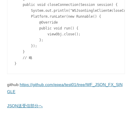
    public void closeConnection(Session session) {

        System.out.println("WSJsonSingleClient#closeConne
        Platform.runLater(new Runnable() {

            @Override

            public void run() {

                viewObj.close();

            };

        });

    }

    // 略

}
github:
https://github.com/epea/test01/tree/WF_JSON_FX_SIN
GLE
JSON送受信部分へ