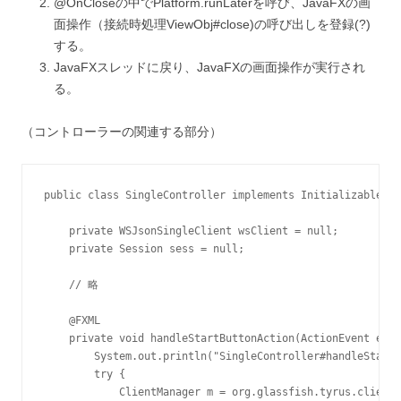
@OnCloseの中でPlatform.runLaterを呼び、JavaFXの画
面操作（接続時処理ViewObj#close)の呼び出しを登録(?)
する。
JavaFXスレッドに戻り、JavaFXの画面操作が実行され
る。
（コントローラーの関連する部分）
public class SingleController implements Initializable {

    private WSJsonSingleClient wsClient = null;

    private Session sess = null;

    // 略

    @FXML

    private void handleStartButtonAction(ActionEvent even
        System.out.println("SingleController#handleStartB
        try {

            ClientManager m = org.glassfish.tyrus.client.