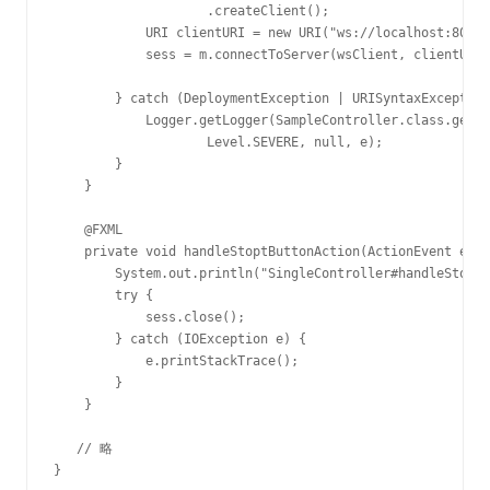
                    .createClient();

            URI clientURI = new URI("ws://localhost:8080/
            sess = m.connectToServer(wsClient, clientURI)
        } catch (DeploymentException | URISyntaxException
            Logger.getLogger(SampleController.class.getNa
                    Level.SEVERE, null, e);

        }

    }

    @FXML

    private void handleStoptButtonAction(ActionEvent even
        System.out.println("SingleController#handleStoptB
        try {

            sess.close();

        } catch (IOException e) {

            e.printStackTrace();

        }

    }

   // 略

}