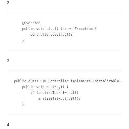
2
    @Override

    public void stop() throws Exception {

        controller.destroy();

    }
3
public class FXMLController implements Initializable {   
    public void destroy() {

        if (analizeTask != null)

            analizeTask.cancel();

    }
4