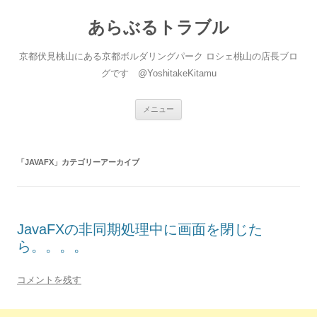
あらぶるトラブル
京都伏見桃山にある京都ボルダリングパーク ロシェ桃山の店長ブロ
グです @YoshitakeKitamu
コ
メニュー
ン
テ
ン
ツ
へ
「
JAVAFX
」カテゴリーアーカイブ
ス
キ
ッ
プ
JavaFXの非同期処理中に画面を閉じた
ら。。。。
コメントを残す