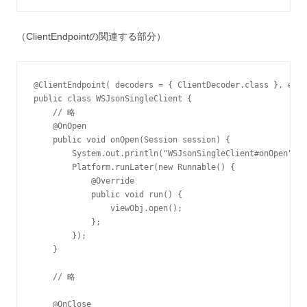
（ClientEndpointの関連する部分）
@ClientEndpoint( decoders = { ClientDecoder.class }, enco
public class WSJsonSingleClient {

    // 略

    @OnOpen

    public void onOpen(Session session) {

        System.out.println("WSJsonSingleClient#onOpen");

        Platform.runLater(new Runnable() {

            @Override

            public void run() {

                viewObj.open();

            };

        });

    }

    // 略

    @OnClose
