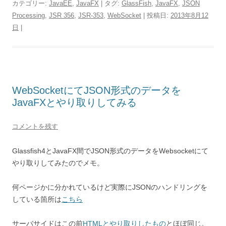
カテゴリー:
JavaEE
,
JavaFX
| タグ:
GlassFish
,
JavaFX
,
JSON
Processing
,
JSR 356
,
JSR-353
,
WebSocket
| 投稿日:
2013年8月12
日
|
WebSocketにてJSON形式のデータを
JavaFXとやり取りしてみる
コメントを残す
Glassfish4とJavaFX間でJSON形式のデータをWebsocketにて
やり取りしてみたのでメモ。
何ページかに分かれているけど実際にJSONのハンドリングを
している箇所は
こちら
サーバサイドはこの前
HTMLとやり取りしたもの
とほぼ同じ。