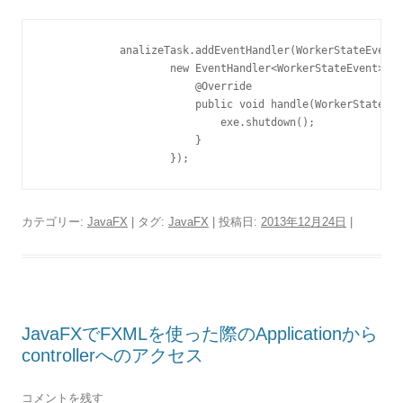
            analizeTask.addEventHandler(WorkerStateEvent.
                    new EventHandler<WorkerStateEvent>() 
                        @Override

                        public void handle(WorkerStateEve
                            exe.shutdown();

                        }

                    });
カテゴリー:
JavaFX
| タグ:
JavaFX
| 投稿日:
2013年12月24日
|
JavaFXでFXMLを使った際のApplicationから
controllerへのアクセス
コメントを残す