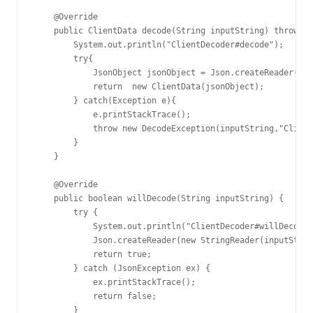
    @Override

    public ClientData decode(String inputString) throws D
        System.out.println("ClientDecoder#decode");

        try{

            JsonObject jsonObject = Json.createReader(new
            return  new ClientData(jsonObject);

        } catch(Exception e){

            e.printStackTrace();

            throw new DecodeException(inputString,"Clien
        }

    }

    @Override

    public boolean willDecode(String inputString) {

        try {

            System.out.println("ClientDecoder#willDecode"
            Json.createReader(new StringReader(inputStrin
            return true;

        } catch (JsonException ex) {

            ex.printStackTrace();

            return false;

        }
