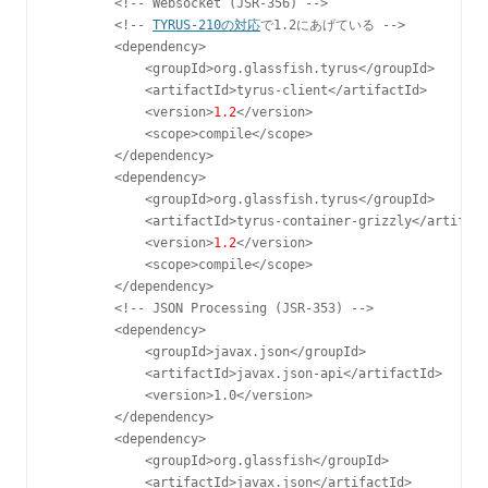
        <!-- Websocket (JSR-356) -->

        <!-- 
TYRUS-210の対応
で1.2にあげている -->

        <dependency>

            <groupId>org.glassfish.tyrus</groupId>

            <artifactId>tyrus-client</artifactId>

            <version>
1.2
</version>

            <scope>compile</scope>

        </dependency>

        <dependency>

            <groupId>org.glassfish.tyrus</groupId>

            <artifactId>tyrus-container-grizzly</artifact
            <version>
1.2
</version>

            <scope>compile</scope>

        </dependency>

        <!-- JSON Processing (JSR-353) -->

        <dependency>

            <groupId>javax.json</groupId>

            <artifactId>javax.json-api</artifactId>

            <version>1.0</version>

        </dependency>

        <dependency>

            <groupId>org.glassfish</groupId>

            <artifactId>javax.json</artifactId>
