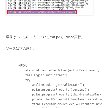
環境は1.7.0_45に入っているjfxrt.jarでEclipse実行。
ソースは下の感じ。
    @FXML

    private void handleExecAction(ActionEvent event) {

        this.logger.info("start");

        try {

            analizeTask = getAnalizeTask();

            pgBar.progressProperty().unbind();

            pgBar.progressProperty().bind(analizeTask.pro
            pgLabel.textProperty().bind(analizeTask.messa
            final ExecutorService exe = Executors.newSing