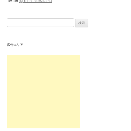
Twitter
@YoshitakeKitamu
検
索:
広告エリア