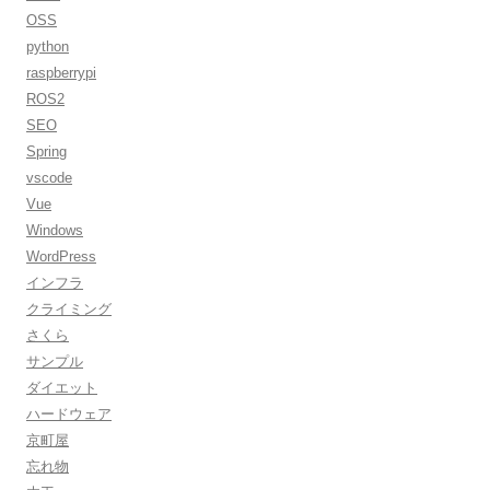
OSS
python
raspberrypi
ROS2
SEO
Spring
vscode
Vue
Windows
WordPress
インフラ
クライミング
さくら
サンプル
ダイエット
ハードウェア
京町屋
忘れ物