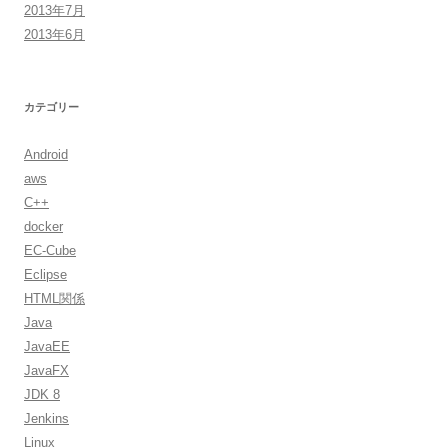
2013年7月
2013年6月
カテゴリー
Android
aws
C++
docker
EC-Cube
Eclipse
HTML関係
Java
JavaEE
JavaFX
JDK 8
Jenkins
Linux