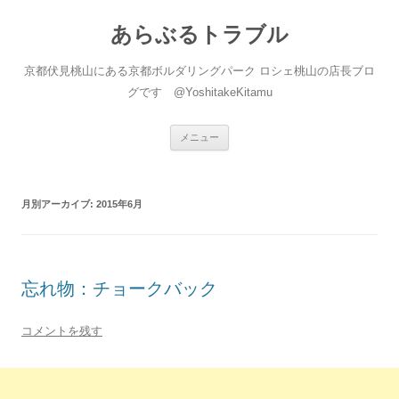
あらぶるトラブル
京都伏見桃山にある京都ボルダリングパーク ロシェ桃山の店長ブロ
グです @YoshitakeKitamu
コ
メニュー
ン
テ
ン
ツ
へ
月別アーカイブ:
2015年6月
ス
キ
ッ
プ
忘れ物：チョークバック
コメントを残す