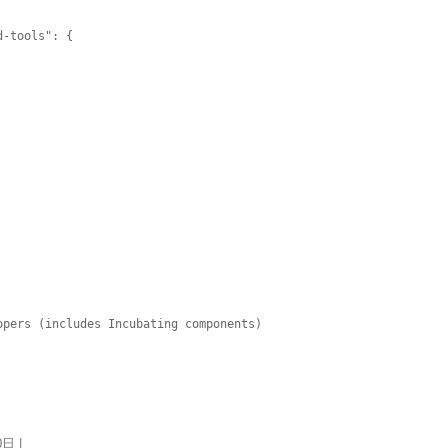
pers (includes Incubating components)

0日
|