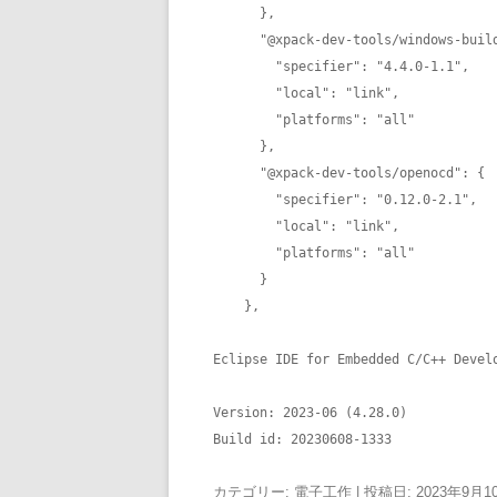
      },

      "@xpack-dev-tools/windows-build-tools": {

        "specifier": "4.4.0-1.1",

        "local": "link",

        "platforms": "all"

      },

      "@xpack-dev-tools/openocd": {

        "specifier": "0.12.0-2.1",

        "local": "link",

        "platforms": "all"

      }

    },
Eclipse IDE for Embedded C/C++ Develo
Version: 2023-06 (4.28.0)

Build id: 20230608-1333
カテゴリー:
電子工作
| 投稿日:
2023年9月1