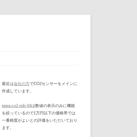
最近は
会社の方
でCO2センサーをメインに
作成しています。
epea-co2-ndir-04
は数値の表示のみに機能
を絞っているので1万円以下の価格帯では
一番精度がよいとの評価をいただいており
ます。