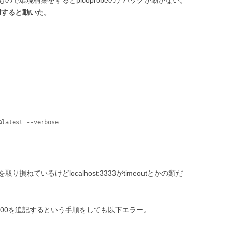
のもので環境構築をするとpicoprobeのデバックが動かない。
使用すると動いた。
@latest --verbose
ねているけどlocalhost:3333がtimeoutとかの類だ
speed 5000を追記するという手順をしても以下エラー。