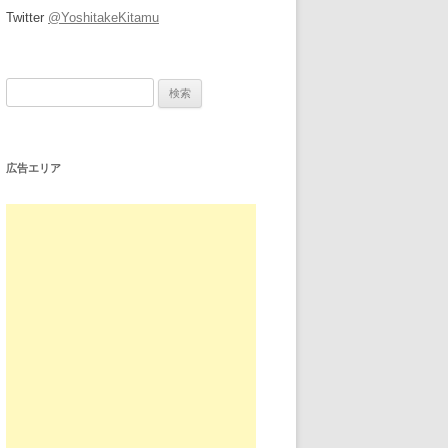
Twitter
@YoshitakeKitamu
検
索:
広告エリア