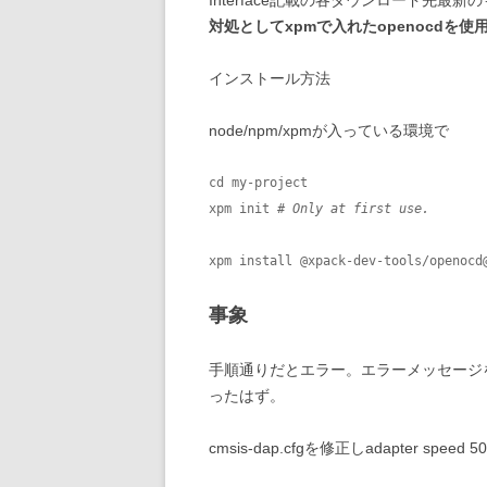
Interface記載の各ダウンロード先最新
対処としてxpmで入れたopenocdを
インストール方法
node/npm/xpmが入っている環境で
cd my-project

xpm init 
# Only at first use.
xpm install @xpack-dev-tools/openocd
事象
手順通りだとエラー。エラーメッセージを取り損
ったはず。
cmsis-dap.cfgを修正しadapter 