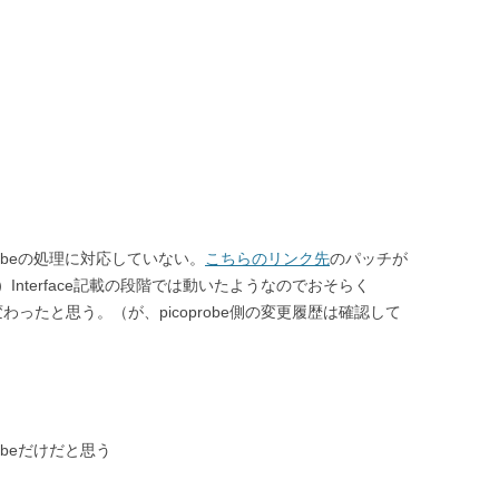
coprobeの処理に対応していない。
こちらのリンク先
のパッチが
nterface記載の段階では動いたようなのでおそらく
変わったと思う。（が、picoprobe側の変更履歴は確認して
robeだけだと思う