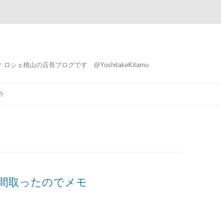
ェ桃山の店長ブログです @YoshitakeKitamu
コ
ン
介
テ
ン
ツ
へ
ス
キ
ッ
プ
で手間取ったのでメモ