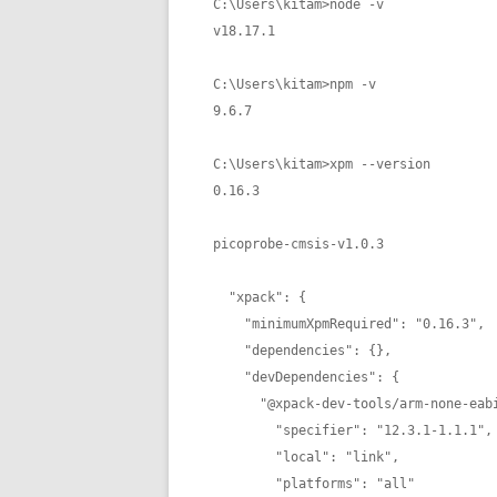
C:\Users\kitam>node -v

v18.17.1

C:\Users\kitam>npm -v

9.6.7

C:\Users\kitam>xpm --version

0.16.3
picoprobe-cmsis-v1.0.3
  "xpack": {

    "minimumXpmRequired": "0.16.3",

    "dependencies": {},

    "devDependencies": {

      "@xpack-dev-tools/arm-none-eabi-gcc": {

        "specifier": "12.3.1-1.1.1",

        "local": "link",

        "platforms": "all"
