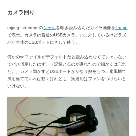
カメラ回り
mjpeg_streamerの
シェル
を叩き読み込んだカメラ画像を
iframe
で表示。カメラは普通のUSBカメラ。いま外しているけどラズ
パイ本体のUSBポートにさして使う。
何かのsoファイルがデフォルトだと読み込めなくてシェルない
でパス指定したはず。（記録とるのが遅れたので細かくは忘れ
た。）カメラ動かすとUSBポートがかなり熱をもつ。扇風機で
風を当てていれば動くけれども、実運用はファンをつけないと
いけない。