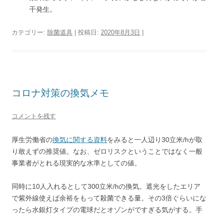
干発生。
カテゴリー:
除菌道具
| 投稿日:
2020年8月3日
|
コロナ対策の換気メモ
コメントを残す
厚生労働省の
換気に関する資料
をみると一人辺り30立米/hが取
り敢えずの推奨値。なお、ゼロリスクということではなく一般
事業者がとれる現実的な水準としての値。
同時に10人入れるとして300立米/hの換気。遮光をしたエリア
で紫外線使えば余裕をもって殺菌できる量。その3倍ぐらいにな
ったら水銀灯タイプの電球だとオゾンがですぎる気がする。手