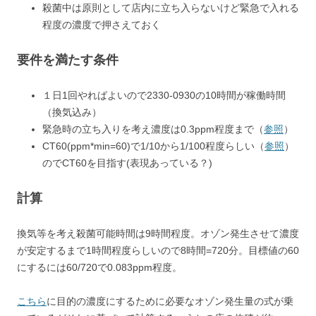
殺菌中は原則として店内に立ち入らないけど緊急で入れる
程度の濃度で押さえておく
要件を満たす条件
１日1回やればよいので2330-0930の10時間が稼働時間
（換気込み）
緊急時の立ち入りを考え濃度は0.3ppm程度まで（
参照
）
CT60(ppm*min=60)で1/10から1/100程度らしい（
参照
）
のでCT60を目指す(表現あっている？)
計算
換気等を考え殺菌可能時間は9時間程度。オゾン発生させて濃度
が安定するまで1時間程度らしいので8時間=720分。目標値の60
にするには60/720で0.083ppm程度。
こちら
に目的の濃度にするために必要なオゾン発生量の式が乗