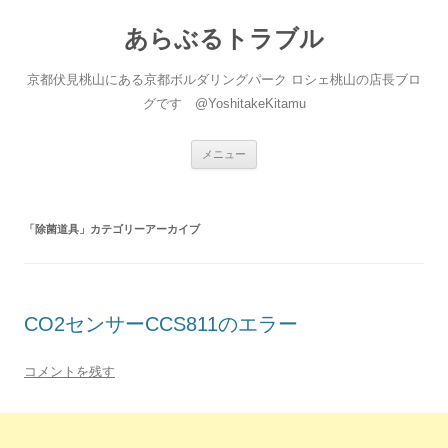
あらぶるトラブル
京都伏見桃山にある京都ボルダリングパーク ロシェ桃山の店長ブロ
グです @YoshitakeKitamu
コ
メニュー
ン
テ
ン
ツ
へ
「
除菌道具
」カテゴリーアーカイブ
ス
キ
ッ
プ
CO2センサーCCS811のエラー
コメントを残す