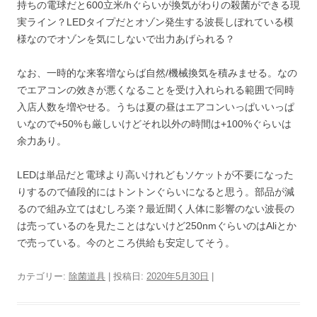
持ちの電球だと600立米/hぐらいが換気がわりの殺菌ができる現
実ライン？LEDタイプだとオゾン発生する波長しぼれている模
様なのでオゾンを気にしないで出力あげられる？
なお、一時的な来客増ならば自然/機械換気を積みませる。なの
でエアコンの效きが悪くなることを受け入れられる範囲で同時
入店人数を増やせる。うちは夏の昼はエアコンいっぱいいっぱ
いなので+50%も厳しいけどそれ以外の時間は+100%ぐらいは
余力あり。
LEDは単品だと電球より高いけれどもソケットが不要になった
りするので値段的にはトントンぐらいになると思う。部品が減
るので組み立てはむしろ楽？最近聞く人体に影響のない波長の
は売っているのを見たことはないけど250nmぐらいのはAliとか
で売っている。今のところ供給も安定してそう。
カテゴリー:
除菌道具
| 投稿日:
2020年5月30日
|