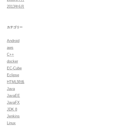
2013年6月
カテゴリー
Android
aws
C++
docker
EC-Cube
Eclipse
HTML関係
Java
JavaEE
JavaFX
JDK 8
Jenkins
Linux