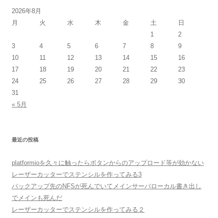
2026年8月
月
火
水
木
金
土
日
1
2
3
4
5
6
7
8
9
10
11
12
13
14
15
16
17
18
19
20
21
22
23
24
25
26
27
28
29
30
31
« 5月
最近の投稿
platformioを久々に触ったらボタンからのアップロード等が効かない
レーザーカッターでステンシルを作ってみる3
バックアップ先のNFSが死んでいてメインサーバローカル書き出し
でメインも死んだ
レーザーカッターでステンシルを作ってみる２