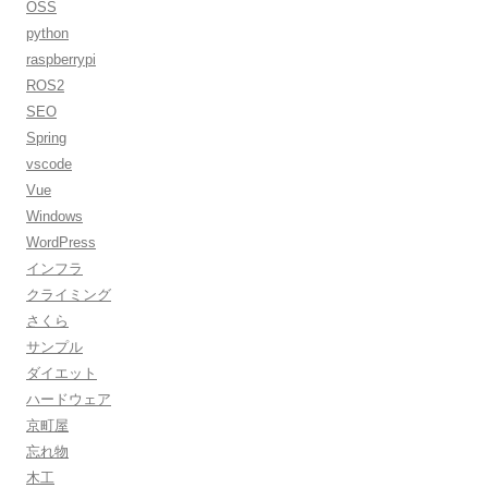
OSS
python
raspberrypi
ROS2
SEO
Spring
vscode
Vue
Windows
WordPress
インフラ
クライミング
さくら
サンプル
ダイエット
ハードウェア
京町屋
忘れ物
木工