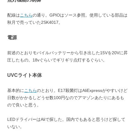
配線は
こちら
の通り。GPIOはソース参照。使用している部品は
秋月で売っていた2SK4017。
電源
前述のとおりモバイルバッテリーから引き出した15Vを20Vに昇
圧したもの。18vぐらいでギリギリ点灯するぐらい。
UVCライト本体
基本的に
こちら
のとおり。E17殺菌灯はAliExpressがやすいけど
日数がかかるしどうせ数100円なのでアマゾンあたりにあるも
ので良いと思う。
LEDドライバーはAliで探した。国内でもあると思うけど探して
いない。