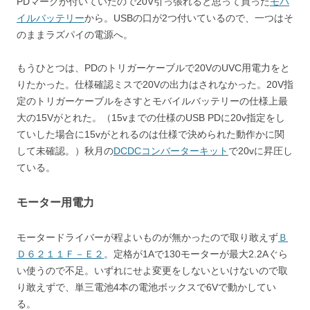
PDマークが付いていたので20V引っ張れると思って買った
モバ
イルバッテリー
から。USBの口が2つ付いているので、一つはそ
のままラズパイの電源へ。
もうひとつは、PDのトリガーケーブルで20VのUVC用電力をと
りたかった。仕様確認ミスで20Vの出力はされなかった。20V指
定のトリガーケーブルをさすとモバイルバッテリーの仕様上最
大の15Vがとれた。（15vまでの仕様のUSB PDに20v指定をし
ていした場合に15vがとれるのは仕様で決められた動作かに関
して未確認。）秋月の
DCDCコンバーターキット
で20vに昇圧し
ている。
モーター用電力
モータードライバーが程よいものが無かったので取り敢えず
Ｂ
Ｄ６２１１Ｆ－Ｅ２
。定格が1Aで130モーターが最大2.2Aぐら
い使うので不足。いずれにせよ変更をしないといけないので取
り敢えずで、単三電池4本の電池ボックスで6Vで動かしてい
る。