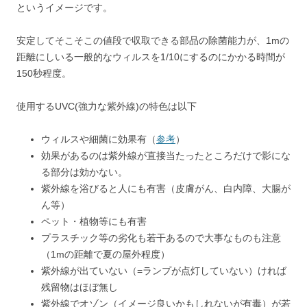
というイメージです。
安定してそこそこの値段で収取できる部品の除菌能力が、1mの
距離にしいる一般的なウィルスを1/10にするのにかかる時間が
150秒程度。
使用するUVC(強力な紫外線)の特色は以下
ウィルスや細菌に効果有（
参考
）
効果があるのは紫外線が直接当たったところだけで影にな
る部分は効かない。
紫外線を浴びると人にも有害（皮膚がん、白内障、大腸が
ん等）
ペット・植物等にも有害
プラスチック等の劣化も若干あるので大事なものも注意
（1mの距離で夏の屋外程度）
紫外線が出ていない（=ランプが点灯していない）ければ
残留物はほぼ無し
紫外線でオゾン（イメージ良いかもしれないが有毒）が若