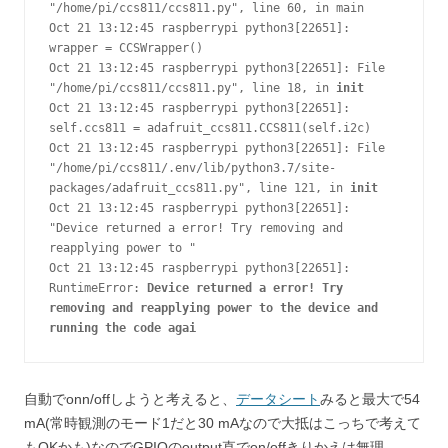
"/home/pi/ccs811/ccs811.py", line 60, in main

Oct 21 13:12:45 raspberrypi python3[22651]: 
wrapper = CCSWrapper()

Oct 21 13:12:45 raspberrypi python3[22651]: File 
"/home/pi/ccs811/ccs811.py", line 18, in 
init
Oct 21 13:12:45 raspberrypi python3[22651]: 
self.ccs811 = adafruit_ccs811.CCS811(self.i2c)

Oct 21 13:12:45 raspberrypi python3[22651]: File 
"/home/pi/ccs811/.env/lib/python3.7/site-
packages/adafruit_ccs811.py", line 121, in 
init
Oct 21 13:12:45 raspberrypi python3[22651]: 
"Device returned a error! Try removing and 
reapplying power to "

Oct 21 13:12:45 raspberrypi python3[22651]: 
RuntimeError: 
Device returned a error! Try 
removing and reapplying power to the device and 
running the code agai
自動でonn/offしようと考えると、
データシート
みると最大で54
mA(常時観測のモード1だと30 mAなので大抵はこっちで考えて
もOKかも)なのでGPIOのoutput直でon/offきりかえは無理。