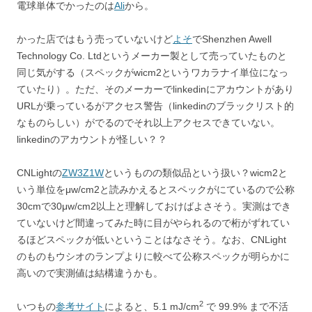
電球単体でかったのは
Ali
から。
かった店ではもう売っていないけど
よそ
でShenzhen Awell
Technology Co. Ltdというメーカー製として売っていたものと
同じ気がする（スペックがwicm2というワカラナイ単位になっ
ていたり）。ただ、そのメーカーでlinkedinにアカウントがあり
URLが乗っているがアクセス警告（linkedinのブラックリスト的
なものらしい）がでるのでそれ以上アクセスできていない。
linkedinのアカウントが怪しい？？
CNLightの
ZW3Z1W
というものの類似品という扱い？wicm2と
いう単位をμw/cm2と読みかえるとスペックがにているので公称
30cmで30μw/cm2以上と理解しておけばよさそう。実測はでき
ていないけど間違ってみた時に目がやられるので桁がずれてい
るほどスペックが低いということはなさそう。なお、CNLight
のものもウシオのランプよりに較べて公称スペックが明らかに
高いので実測値は結構違うかも。
2
いつもの
参考サイト
によると、5.1 mJ/cm
で 99.9% まで不活