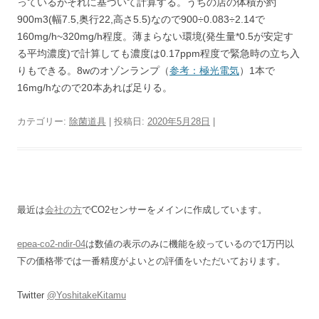
っているがそれに基づいて計算する。うちの店の体積が約
900m3(幅7.5,奥行22,高さ5.5)なので900÷0.083÷2.14で
160mg/h~320mg/h程度。薄まらない環境(発生量*0.5が安定す
る平均濃度)で計算しても濃度は0.17ppm程度で緊急時の立ち入
りもできる。8wのオゾンランプ（
参考：極光電気
）1本で
16mg/hなので20本あれば足りる。
カテゴリー:
除菌道具
| 投稿日:
2020年5月28日
|
最近は
会社の方
でCO2センサーをメインに作成しています。
epea-co2-ndir-04
は数値の表示のみに機能を絞っているので1万円以
下の価格帯では一番精度がよいとの評価をいただいております。
Twitter
@YoshitakeKitamu