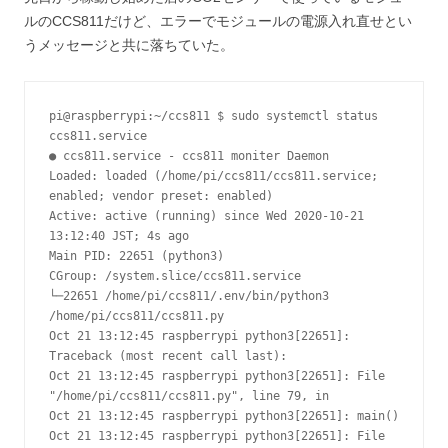
ルのCCS811だけど、エラーでモジュールの電源入れ直せとい
うメッセージと共に落ちていた。
pi@raspberrypi:~/ccs811 $ sudo systemctl status 
ccs811.service

● ccs811.service - ccs811 moniter Daemon

Loaded: loaded (/home/pi/ccs811/ccs811.service; 
enabled; vendor preset: enabled)

Active: active (running) since Wed 2020-10-21 
13:12:40 JST; 4s ago

Main PID: 22651 (python3)

CGroup: /system.slice/ccs811.service

└─22651 /home/pi/ccs811/.env/bin/python3 
/home/pi/ccs811/ccs811.py

Oct 21 13:12:45 raspberrypi python3[22651]: 
Traceback (most recent call last):

Oct 21 13:12:45 raspberrypi python3[22651]: File 
"/home/pi/ccs811/ccs811.py", line 79, in

Oct 21 13:12:45 raspberrypi python3[22651]: main()

Oct 21 13:12:45 raspberrypi python3[22651]: File 