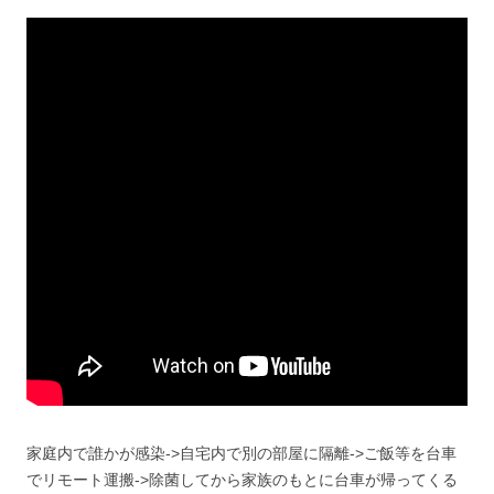
家庭内で誰かが感染->自宅内で別の部屋に隔離->ご飯等を台車
でリモート運搬->除菌してから家族のもとに台車が帰ってくる