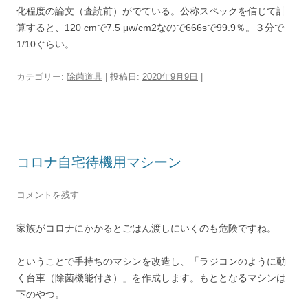
化程度の論文（査読前）がでている。公称スペックを信じて計
算すると、120 cmで7.5 μw/cm2なので666sで99.9％。３分で
1/10ぐらい。
カテゴリー:
除菌道具
| 投稿日:
2020年9月9日
|
コロナ自宅待機用マシーン
コメントを残す
家族がコロナにかかるとごはん渡しにいくのも危険ですね。
ということで手持ちのマシンを改造し、「ラジコンのように動
く台車（除菌機能付き）」を作成します。もととなるマシンは
下のやつ。