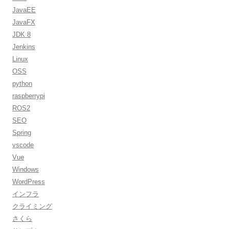
JavaEE
JavaFX
JDK 8
Jenkins
Linux
OSS
python
raspberrypi
ROS2
SEO
Spring
vscode
Vue
Windows
WordPress
インフラ
クライミング
さくら