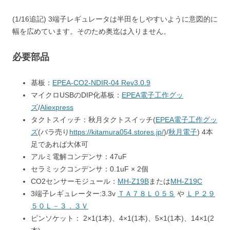
(1/16追記) 3端子レギュレータは半田をしやすいように意図的に
幅を広めています。そのため奥迄は入りません。
必要部品
基板：
EPEA-CO2-NDIR-04 Rev3.0.9
マイクロUSBのDIP化基板：
EPEA電子工作グッ
ズ
/
Aliexpress
タクトスイッチ：秋月タクトスイッチ(
EPEA電子工作グッ
ズ
(バラ売り
https://kitamura054.stores.jp/
)/
秋月電子
) 4本
足であれば大体可
アルミ電解コンデンサ：47uF
セラミックコンデンサ：0.1uF × 2個
CO2センサーモジュール：
MH-Z19B
または
MH-Z19C
3端子レギュレーター:3.3v
ＴＡ７８Ｌ０５Ｓ
や
ＬＰ２９
５０Ｌ－３．３Ｖ
ピンソケット： 2×1(1本)、4×1(1本)、5×1(1本)、14×1(2