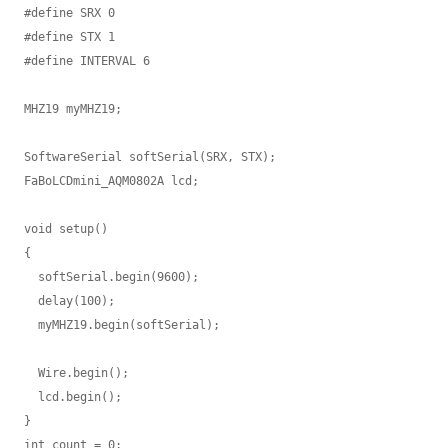
#define SRX 0

#define STX 1

#define INTERVAL 6

MHZ19 myMHZ19;

SoftwareSerial softSerial(SRX, STX);

FaBoLCDmini_AQM0802A lcd;

void setup()

{

  softSerial.begin(9600);

  delay(100);

  myMHZ19.begin(softSerial);

  Wire.begin();

  lcd.begin();

}

int count = 0;
