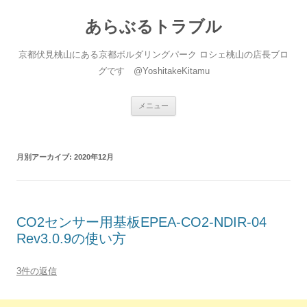
あらぶるトラブル
京都伏見桃山にある京都ボルダリングパーク ロシェ桃山の店長ブロ
グです @YoshitakeKitamu
コ
メニュー
ン
テ
ン
ツ
へ
月別アーカイブ:
2020年12月
ス
キ
ッ
プ
CO2センサー用基板EPEA-CO2-NDIR-04
Rev3.0.9の使い方
3件の返信