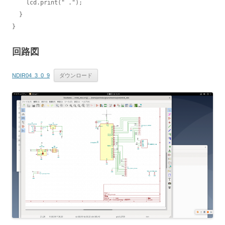
    lcd.print(" .");

  }

}
回路図
NDIR04_3_0_9
ダウンロード