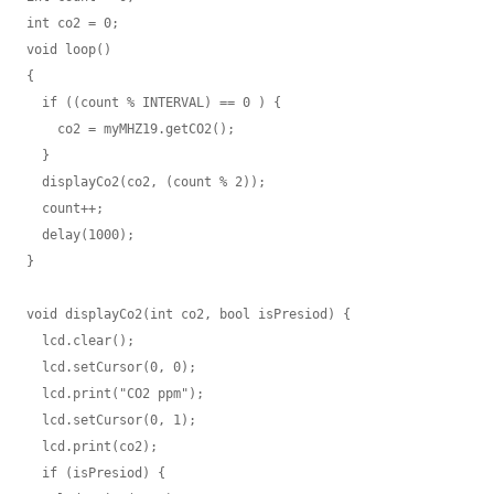
int co2 = 0;

void loop()

{

  if ((count % INTERVAL) == 0 ) {

    co2 = myMHZ19.getCO2();

  }

  displayCo2(co2, (count % 2));

  count++;

  delay(1000);

}

void displayCo2(int co2, bool isPresiod) {

  lcd.clear();

  lcd.setCursor(0, 0);

  lcd.print("CO2 ppm");

  lcd.setCursor(0, 1);

  lcd.print(co2);

  if (isPresiod) {
