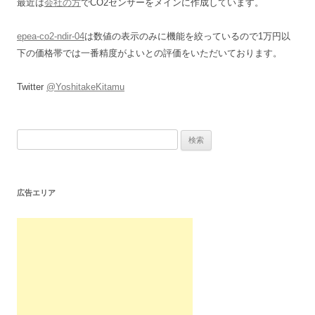
最近は
会社の方
でCO2センサーをメインに作成しています。
epea-co2-ndir-04
は数値の表示のみに機能を絞っているので1万円以
下の価格帯では一番精度がよいとの評価をいただいております。
Twitter
@YoshitakeKitamu
検
索:
広告エリア