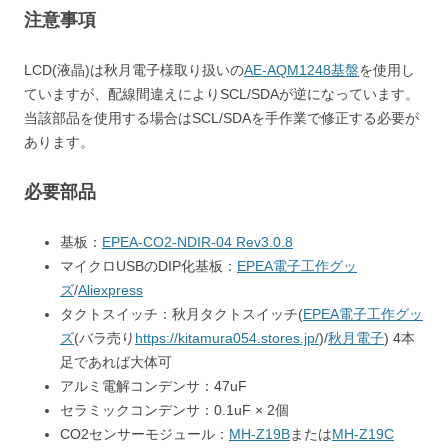
注意事項
LCD(液晶)は秋月電子様取り扱いの
AE-AQM1248基盤
を使用し
ていますが、配線間違えによりSCL/SDAが逆になっています。
当該部品を使用する場合はSCL/SDAを手作業で修正する必要が
あります。
必要部品
基板：
EPEA-CO2-NDIR-04 Rev3.0.8
マイクロUSBのDIP化基板：
EPEA電子工作グッ
ズ
/
Aliexpress
タクトスイッチ：秋月タクトスイッチ(
EPEA電子工作グッ
ズ
(バラ売り
https://kitamura054.stores.jp/
)/
秋月電子
) 4本
足であれば大体可
アルミ電解コンデンサ：47uF
セラミックコンデンサ：0.1uF × 2個
CO2センサーモジュール：
MH-Z19B
または
MH-Z19C