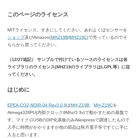
このページのライセンス
MITライセンス。すきにしてください。あわよくばセンサーを
ショップ
及びAmazon(
MHZ19B
/
MHZ19C
)で売っているのでそ
ちらから買ってください。
（12/27追記） サンプルで付けているソースのライセンスは各
ライブラリのライセンス(MHZ19のライブラリはLGPL等）に従
ってください。
はじめに
EPEA-CO2-NDIR-04 Rev3.0.9
は
MH-Z19B
、
MH-Z19C
を
Atmega328PU(内部クロック8Mhz/3.3v)で動かすための基盤で
す。マイクロUSBのDIP化基板のみAliexpressで調達したもので
入手に時間がかかりますが他の部品は秋月電子等ですぐに手に
入ると思います。