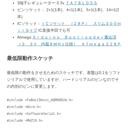
3端子レギュレーター:3.3v
ＴＡ７８Ｌ０５Ｓ
ピンソケット： 2×1(1本)、4×1(1本)、5×1(1本)、14×1(2
本)
ICソケット：
ＩＣソケット （２８Ｐ） スリム３００ｍ
ｉｌタイプ
IC直接半田でも可
Atmega:
Ａｒｄｕｉｎｏ Ｂｏｏｔｌｏａｄｅｒ書込済
（３．３Ｖ 内蔵８ＭＨｚ仕様） ＡＴｍｅｇａ３２８Ｐ
最低限動作スケッチ
最低限の動作をさせるためのスケッチです。基盤は0,1をソフト
シリアルで使用していますが、ハードシリアルのピンなのでそ
の内別のピンに変更します。
#include <FaBoLCDmini_AQM0802A.h>

#include <Wire.h>

#include <SoftwareSerial.h>

#include <MHZ19.h>
