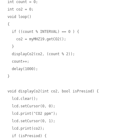
int count = 0;

int co2 = 0;

void loop()

{

  if ((count % INTERVAL) == 0 ) {

    co2 = myMHZ19.getCO2();

  }

  displayCo2(co2, (count % 2));

  count++;

  delay(1000);

}

void displayCo2(int co2, bool isPresiod) {

  lcd.clear();

  lcd.setCursor(0, 0);

  lcd.print("CO2 ppm");

  lcd.setCursor(0, 1);

  lcd.print(co2);

  if (isPresiod) {
