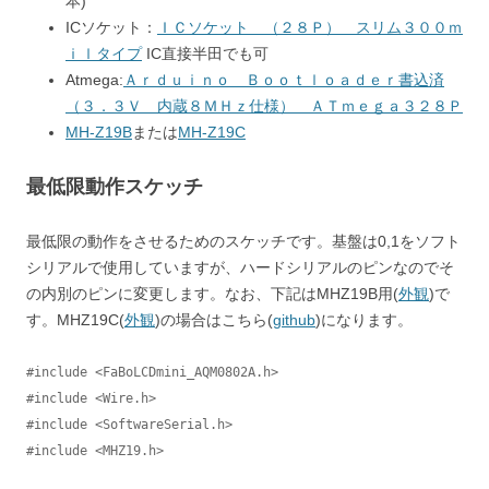
本)
ICソケット：
ＩＣソケット （２８Ｐ） スリム３００ｍ
ｉｌタイプ
IC直接半田でも可
Atmega:
Ａｒｄｕｉｎｏ Ｂｏｏｔｌｏａｄｅｒ書込済
（３．３Ｖ 内蔵８ＭＨｚ仕様） ＡＴｍｅｇａ３２８Ｐ
MH-Z19B
または
MH-Z19C
最低限動作スケッチ
最低限の動作をさせるためのスケッチです。基盤は0,1をソフト
シリアルで使用していますが、ハードシリアルのピンなのでそ
の内別のピンに変更します。なお、下記はMHZ19B用(
外観
)で
す。MHZ19C(
外観
)の場合はこちら(
github
)になります。
#include <FaBoLCDmini_AQM0802A.h>

#include <Wire.h>

#include <SoftwareSerial.h>

#include <MHZ19.h>
