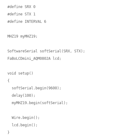
#define SRX 0

#define STX 1

#define INTERVAL 6

MHZ19 myMHZ19;

SoftwareSerial softSerial(SRX, STX);

FaBoLCDmini_AQM0802A lcd;

void setup()

{

  softSerial.begin(9600);

  delay(100);

  myMHZ19.begin(softSerial);

  Wire.begin();

  lcd.begin();

}
