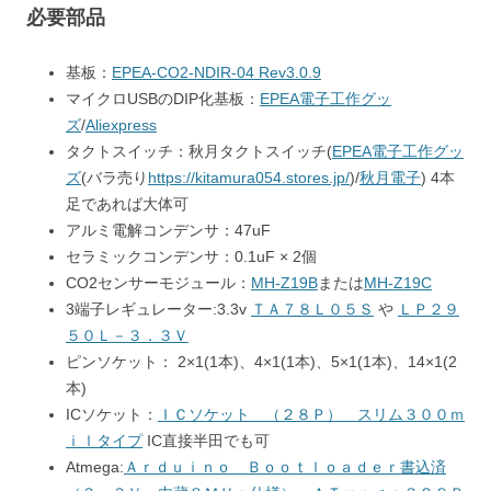
必要部品
基板：
EPEA-CO2-NDIR-04 Rev3.0.9
マイクロUSBのDIP化基板：
EPEA電子工作グッ
ズ
/
Aliexpress
タクトスイッチ：秋月タクトスイッチ(
EPEA電子工作グッ
ズ
(バラ売り
https://kitamura054.stores.jp/
)/
秋月電子
) 4本
足であれば大体可
アルミ電解コンデンサ：47uF
セラミックコンデンサ：0.1uF × 2個
CO2センサーモジュール：
MH-Z19B
または
MH-Z19C
3端子レギュレーター:3.3v
ＴＡ７８Ｌ０５Ｓ
や
ＬＰ２９
５０Ｌ－３．３Ｖ
ピンソケット： 2×1(1本)、4×1(1本)、5×1(1本)、14×1(2
本)
ICソケット：
ＩＣソケット （２８Ｐ） スリム３００ｍ
ｉｌタイプ
IC直接半田でも可
Atmega:
Ａｒｄｕｉｎｏ Ｂｏｏｔｌｏａｄｅｒ書込済