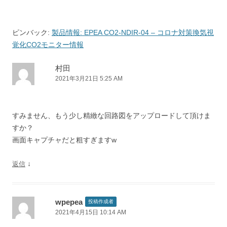
シ
ョ
ン
ピンバック:
製品情報: EPEA CO2-NDIR-04 – コロナ対策換気視
覚化CO2モニター情報
村田
2021年3月21日 5:25 AM
すみません、もう少し精緻な回路図をアップロードして頂けま
すか？
画面キャプチャだと粗すぎますw
↓
返信
wpepea
投稿作成者
2021年4月15日 10:14 AM