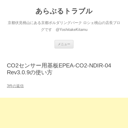
あらぶるトラブル
京都伏見桃山にある京都ボルダリングパーク ロシェ桃山の店長ブロ
グです @YoshitakeKitamu
コ
メニュー
ン
テ
ン
ツ
へ
CO2センサー用基板EPEA-CO2-NDIR-04
ス
キ
Rev3.0.9の使い方
ッ
プ
3件の返信