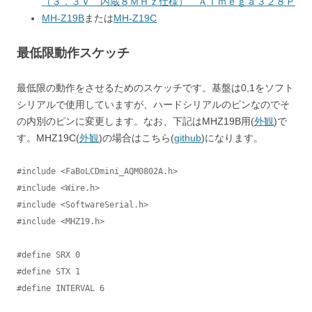
（３．３Ｖ 内蔵８ＭＨｚ仕様） ＡＴｍｅｇａ３２８Ｐ
MH-Z19B
または
MH-Z19C
最低限動作スケッチ
最低限の動作をさせるためのスケッチです。基盤は0,1をソフト
シリアルで使用していますが、ハードシリアルのピンなのでそ
の内別のピンに変更します。なお、下記はMHZ19B用(
外観
)で
す。MHZ19C(
外観
)の場合はこちら(
github
)になります。
#include <FaBoLCDmini_AQM0802A.h>

#include <Wire.h>

#include <SoftwareSerial.h>

#include <MHZ19.h>

#define SRX 0

#define STX 1

#define INTERVAL 6
