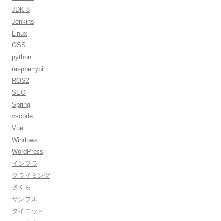
JDK 8
Jenkins
Linux
OSS
python
raspberrypi
ROS2
SEO
Spring
vscode
Vue
Windows
WordPress
インフラ
クライミング
さくら
サンプル
ダイエット