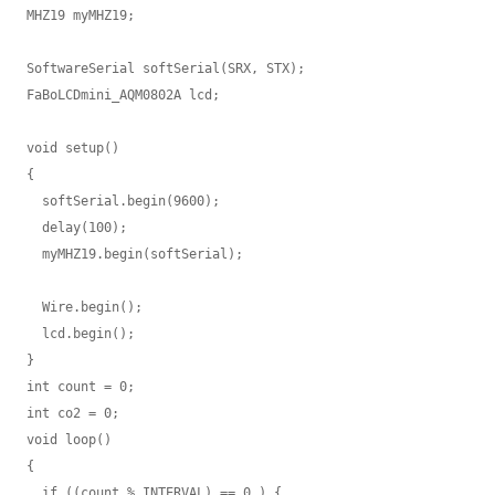
MHZ19 myMHZ19;

SoftwareSerial softSerial(SRX, STX);

FaBoLCDmini_AQM0802A lcd;

void setup()

{

  softSerial.begin(9600);

  delay(100);

  myMHZ19.begin(softSerial);

  Wire.begin();

  lcd.begin();

}

int count = 0;

int co2 = 0;

void loop()

{

  if ((count % INTERVAL) == 0 ) {
