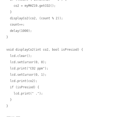
    co2 = myMHZ19.getCO2();

  }

  displayCo2(co2, (count % 2));

  count++;

  delay(1000);

}

void displayCo2(int co2, bool isPresiod) {

  lcd.clear();

  lcd.setCursor(0, 0);

  lcd.print("CO2 ppm");

  lcd.setCursor(0, 1);

  lcd.print(co2);

  if (isPresiod) {

    lcd.print(" .");

  }

}