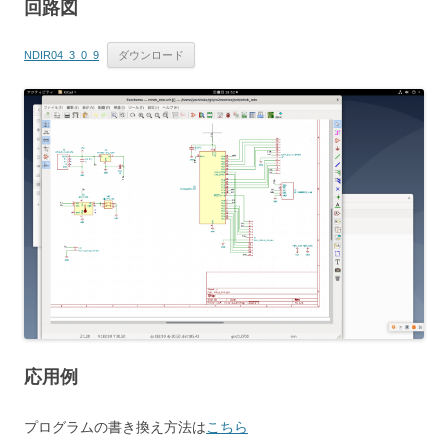
回路図
NDIR04_3_0_9
ダウンロード
応用例
プログラムの書き換え方法は
こちら