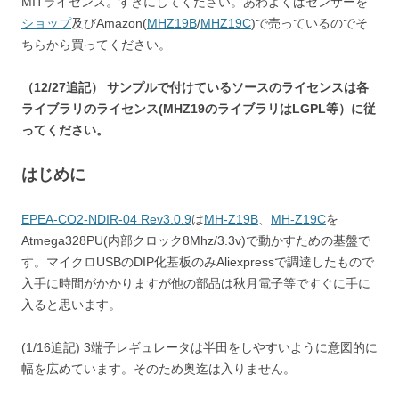
MITライセンス。すきにしてください。あわよくばセンサーを
ショップ
及びAmazon(
MHZ19B
/
MHZ19C
)で売っているのでそ
ちらから買ってください。
（12/27追記） サンプルで付けているソースのライセンスは各
ライブラリのライセンス(MHZ19のライブラリはLGPL等）に従
ってください。
はじめに
EPEA-CO2-NDIR-04 Rev3.0.9
は
MH-Z19B
、
MH-Z19C
を
Atmega328PU(内部クロック8Mhz/3.3v)で動かすための基盤で
す。マイクロUSBのDIP化基板のみAliexpressで調達したもので
入手に時間がかかりますが他の部品は秋月電子等ですぐに手に
入ると思います。
(1/16追記) 3端子レギュレータは半田をしやすいように意図的に
幅を広めています。そのため奥迄は入りません。