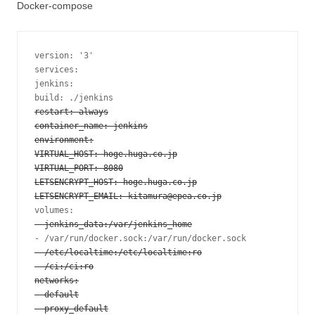
Docker-compose
version: '3'

services:

jenkins:

restart: always

container_name: jenkins
environment:

VIRTUAL_HOST: hoge.huga.co.jp

VIRTUAL_PORT: 8080

LETSENCRYPT_HOST: hoge.huga.co.jp

LETSENCRYPT_EMAIL: kitamura@epea.co.jp
- jenkins_data:/var/jenkins_home
- /etc/localtime:/etc/localtime:ro

- /ci:/ci:ro
networks:

- default

- proxy_default