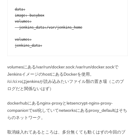
data:

image: busybox

volumes:

- jenkins_data:/var/jenkins_home

volumes:

jenkins_data:
volumesにある/var/run/docker.sock:/var/run/docker.sockで
JenkinsイメージのhostにあるDockerを使用。
/ci:/ci:roはjenkinsが読み込みたいファイル類の置き場（このブ
ログだと関係ないはず）
dockerhubにあるnginx-proxyとletsencrypt-nginx-proxy-
companionでssl化していてnetworksにあるproxy_defaultはそち
らのネットワーク。
取消線入れてあるところは、多分無くても動くはずの今回のブ