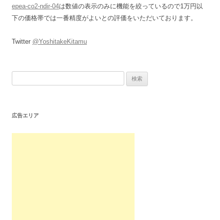
epea-co2-ndir-04
は数値の表示のみに機能を絞っているので1万円以
下の価格帯では一番精度がよいとの評価をいただいております。
Twitter
@YoshitakeKitamu
検
索:
広告エリア