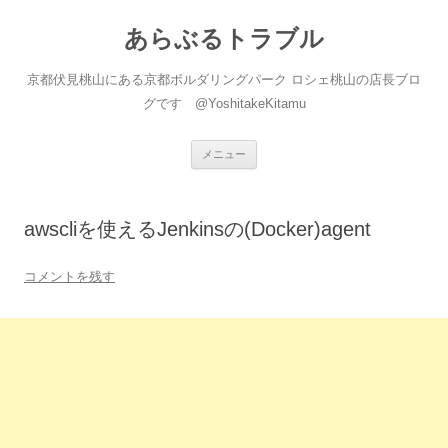
あらぶるトラブル
京都伏見桃山にある京都ボルダリングパーク ロシェ桃山の店長ブロ
グです @YoshitakeKitamu
コ
メニュー
ン
テ
ン
ツ
へ
awscliを使えるJenkinsの(Docker)agent
ス
キ
ッ
プ
コメントを残す