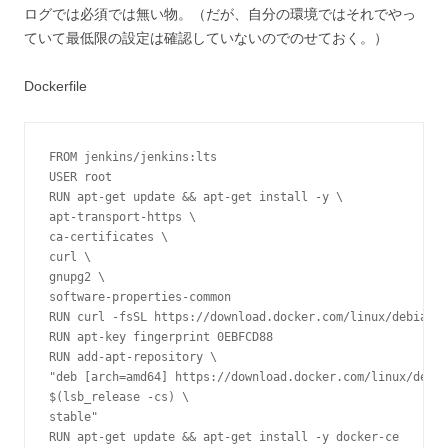
ログでは必須では無い物。（だが、自分の環境ではそれでやっ
ていて最低限の設定は確認していないのでのせておく。）
Dockerfile
FROM jenkins/jenkins:lts

USER root

RUN apt-get update && apt-get install -y \

apt-transport-https \

ca-certificates \

curl \

gnupg2 \

software-properties-common

RUN curl -fsSL https://download.docker.com/linux/debian/g
RUN apt-key fingerprint 0EBFCD88

RUN add-apt-repository \

"deb [arch=amd64] https://download.docker.com/linux/debia
$(lsb_release -cs) \

stable"

RUN apt-get update && apt-get install -y docker-ce
