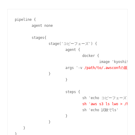
pipeline {

	agent none

	stages{

		stage('コピーフェーズ') {

			agent {

				docker {

			  		image 'kyoshitake/awscli'

             		args '-v 
/path/to/.awsconfの親
:/h
             	}

			}

			steps {

				sh 'echo コピーフェーズ'

sh 'aws s3 ls lwo > /home
				sh 'echo 試験でls'

			}

		}

    }
