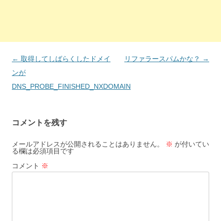
投
←
取得してしばらくしたドメイ
リファラースパムかな？
→
稿
ンが
ナ
DNS_PROBE_FINISHED_NXDOMAIN
ビ
ゲ
コメントを残す
ー
シ
メールアドレスが公開されることはありません。
※
が付いてい
る欄は必須項目です
ョ
コメント
※
ン