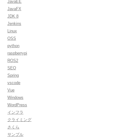
JavaEE
JavaFX
JDK 8
Jenkins
Linux
OSS
python
raspberrypi
ROS2
SEO
Spring
vscode
Vue
Windows
WordPress
インフラ
クライミング
さくら
サンプル