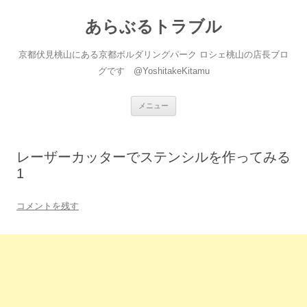
あらぶるトラブル
京都伏見桃山にある京都ボルダリングパーク ロシェ桃山の店長ブロ
グです @YoshitakeKitamu
コ
メニュー
ン
テ
ン
ツ
へ
レーザーカッターでステンシルを作ってみる
ス
キ
1
ッ
プ
コメントを残す