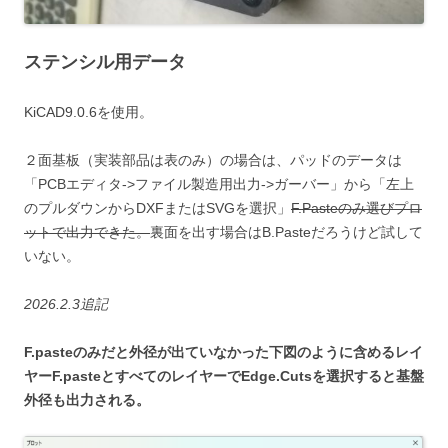
ステンシル用データ
KiCAD9.0.6を使用。
２面基板（実装部品は表のみ）の場合は、パッドのデータは
「PCBエディタ->ファイル製造用出力->ガーバー」から「左上
のプルダウンからDXFまたはSVGを選択」
F.Pasteのみ選びプロ
ットで出力できた。
裏面を出す場合はB.Pasteだろうけど試して
いない。
2026.2.3追記
F.pasteのみだと外径が出ていなかった下図のように含めるレイ
ヤーF.pasteとすべてのレイヤーでEdge.Cutsを選択すると基盤
外径も出力される。