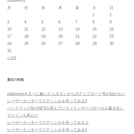
2026年8月
月
火
水
木
金
土
日
1
2
3
4
5
6
7
8
9
10
11
12
13
14
15
16
17
18
19
20
21
22
23
24
25
26
27
28
29
30
31
« 5月
最近の投稿
platformioを久々に触ったらボタンからのアップロード等が効かない
レーザーカッターでステンシルを作ってみる3
バックアップ先のNFSが死んでいてメインサーバローカル書き出し
でメインも死んだ
レーザーカッターでステンシルを作ってみる２
レーザーカッターでステンシルを作ってみる1