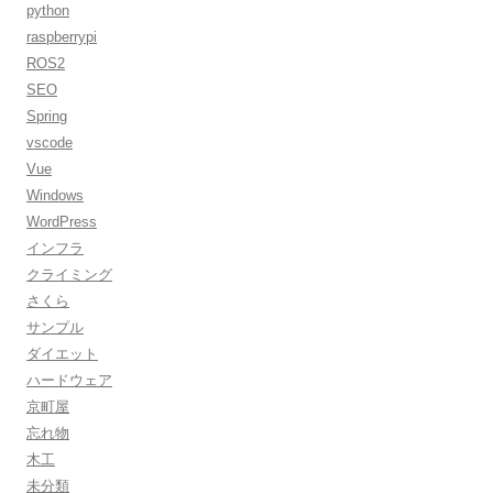
python
raspberrypi
ROS2
SEO
Spring
vscode
Vue
Windows
WordPress
インフラ
クライミング
さくら
サンプル
ダイエット
ハードウェア
京町屋
忘れ物
木工
未分類