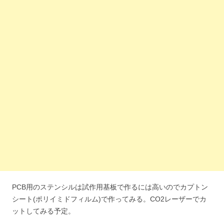
PCB用のステンシルは試作用基板で作るには高いのでカプトン
シート(ポリイミドフィルム)で作ってみる。CO2レーザーでカ
ットしてみる予定。