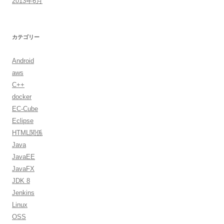
2013年6月
カテゴリー
Android
aws
C++
docker
EC-Cube
Eclipse
HTML関係
Java
JavaEE
JavaFX
JDK 8
Jenkins
Linux
OSS