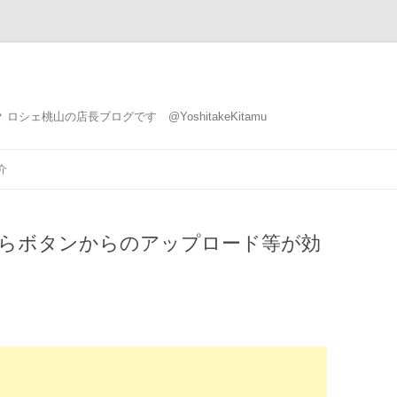
ェ桃山の店長ブログです @YoshitakeKitamu
コ
ン
介
テ
ン
ツ
へ
ス
に触ったらボタンからのアップロード等が効
キ
ッ
プ