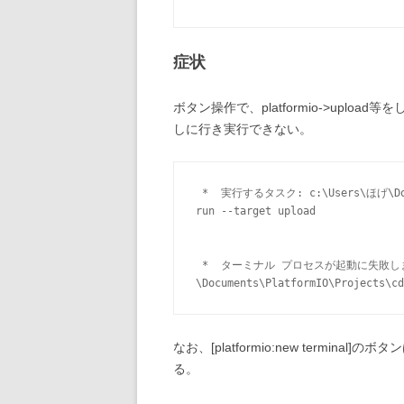
症状
ボタン操作で、platformio->upl
しに行き実行できない。
 *  実行するタスク: c:\Users\ほげ\Documents\PlatformIO\Projects\cds\platformio.exe 
run --target upload 
 *  ターミナル プロセスが起動に失敗しました: シェル実行可能ファイル "c:\Users\ほげ
\Documents\PlatformIO\Project
なお、[platformio:new termi
る。