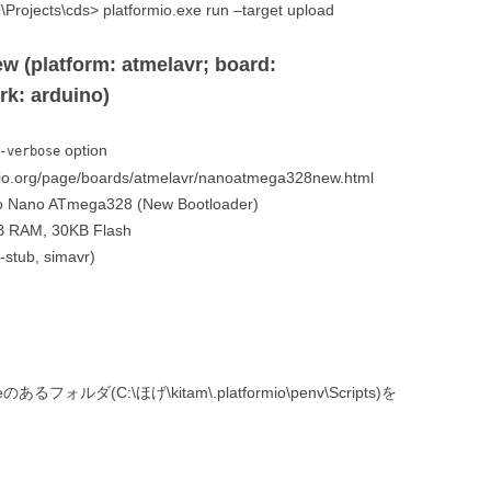
rojects\cds> platformio.exe run –target upload
 (platform: atmelavr; board:
k: arduino)
option
-verbose
io.org/page/boards/atmelavr/nanoatmega328new.html
no Nano ATmega328 (New Bootloader)
RAM, 30KB Flash
-stub, simavr)
のあるフォルダ(C:\ほげ\kitam\.platformio\penv\Scripts)を