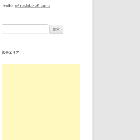
Twitter
@YoshitakeKitamu
検
索:
広告エリア