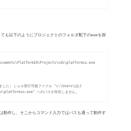
oad等をしても以下のようにプロジェクトのフォルダ配下のexeを探
s\cds\platformio.exe" へのパスが存在しません。 
nal]のボタンは動作し、そこからコマンド入力ではパスも通って動作す