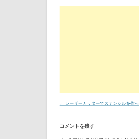
投
←
レーザーカッターでステンシルを作っ
稿
ナ
コメントを残す
ビ
ゲ