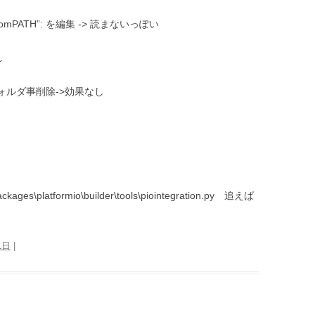
ustomPATH”: を編集 -> 読まないっぽい
し
rmioフォルダ事削除->効果なし
ackages\platformio\builder\tools\piointegration.py 追えば
1日
|