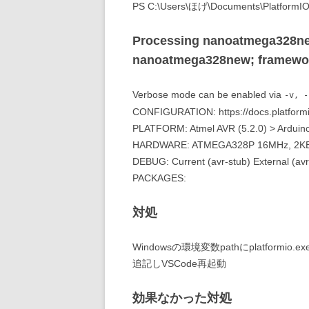
PS C:\Users\ほげ\Documents\PlatformIO\P
Processing nanoatmega328new
nanoatmega328new; framewor
Verbose mode can be enabled via
-v, -
CONFIGURATION: https://docs.platform
PLATFORM: Atmel AVR (5.2.0) > Ardui
HARDWARE: ATMEGA328P 16MHz, 2KB 
DEBUG: Current (avr-stub) External (avr
PACKAGES:
対処
Windowsの環境変数pathにplatformio.exe
追記しVSCode再起動
効果なかった対処