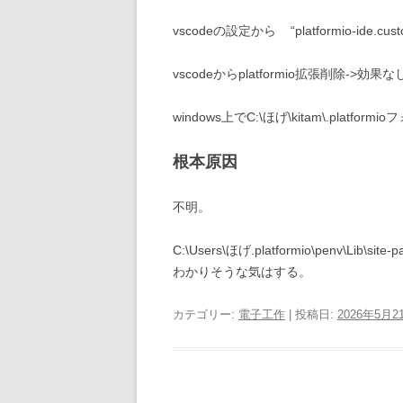
vscodeの設定から “platformio-ide.c
vscodeからplatformio拡張削除->効果な
windows上でC:\ほげ\kitam\.platfo
根本原因
不明。
C:\Users\ほげ.platformio\penv\Lib\site-p
わかりそうな気はする。
カテゴリー:
電子工作
| 投稿日:
2026年5月2