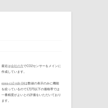
最近は
会社の方
でCO2センサーをメインに
作成しています。
epea-co2-ndir-04
は数値の表示のみに機能
を絞っているので1万円以下の価格帯では
一番精度がよいとの評価をいただいており
ます。