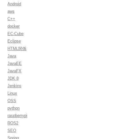
Android
aws
C++
docker
EC-Cube
Eclipse
HTML関係
Java
JavaEE
JavaFX
JDK 8
Jenkins
Linux
OSS
python
raspberrypi
ROS2
SEO
Spring