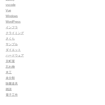
vscode
Vue
Windows
WordPress
インフラ
クライミング
さくら
サンプル
ダイエット
ハードウェア
京町屋
忘れ物
木工
未分類
除菌道具
雑談
電子工作