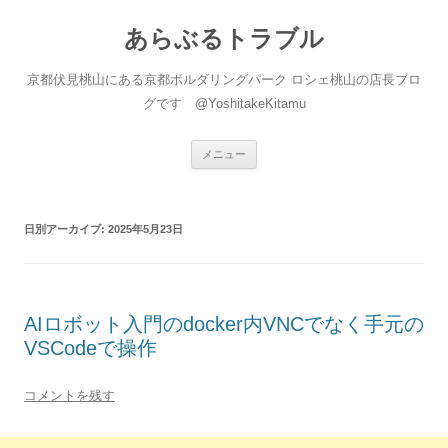
あらぶるトラブル
京都伏見桃山にある京都ボルダリングパーク ロシェ桃山の店長ブロ
グです @YoshitakeKitamu
コ
メニュー
ン
テ
ン
ツ
へ
日別アーカイブ:
2025年5月23日
ス
キ
ッ
プ
AIロボット入門のdocker内VNCでなく手元の
VSCodeで操作
コメントを残す