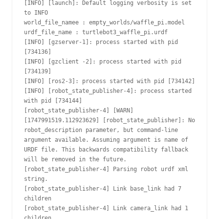
[INFO] [launch]: Default logging verbosity is set 
to INFO
world_file_namee : empty_worlds/waffle_pi.model
urdf_file_name : turtlebot3_waffle_pi.urdf
[INFO] [gzserver-1]: process started with pid 
[734136]
[INFO] [gzclient -2]: process started with pid 
[734139]
[INFO] [ros2-3]: process started with pid [734142]
[INFO] [robot_state_publisher-4]: process started 
with pid [734144]
[robot_state_publisher-4] [WARN] 
[1747991519.112923629] [robot_state_publisher]: No 
robot_description parameter, but command-line 
argument available. Assuming argument is name of 
URDF file. This backwards compatibility fallback 
will be removed in the future.
[robot_state_publisher-4] Parsing robot urdf xml 
string.
[robot_state_publisher-4] Link base_link had 7 
children
[robot_state_publisher-4] Link camera_link had 1 
children