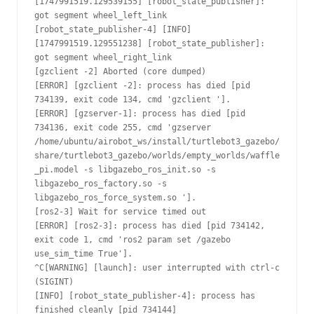
[1747991519.129539155] [robot_state_publisher]: 
got segment wheel_left_link
[robot_state_publisher-4] [INFO] 
[1747991519.129551238] [robot_state_publisher]: 
got segment wheel_right_link
[gzclient -2] Aborted (core dumped)
[ERROR] [gzclient -2]: process has died [pid 
734139, exit code 134, cmd 'gzclient '].
[ERROR] [gzserver-1]: process has died [pid 
734136, exit code 255, cmd 'gzserver 
/home/ubuntu/airobot_ws/install/turtlebot3_gazebo/
share/turtlebot3_gazebo/worlds/empty_worlds/waffle
_pi.model -s libgazebo_ros_init.so -s 
libgazebo_ros_factory.so -s 
libgazebo_ros_force_system.so '].
[ros2-3] Wait for service timed out
[ERROR] [ros2-3]: process has died [pid 734142, 
exit code 1, cmd 'ros2 param set /gazebo 
use_sim_time True'].
^C[WARNING] [launch]: user interrupted with ctrl-c 
(SIGINT)
[INFO] [robot_state_publisher-4]: process has 
finished cleanly [pid 734144]