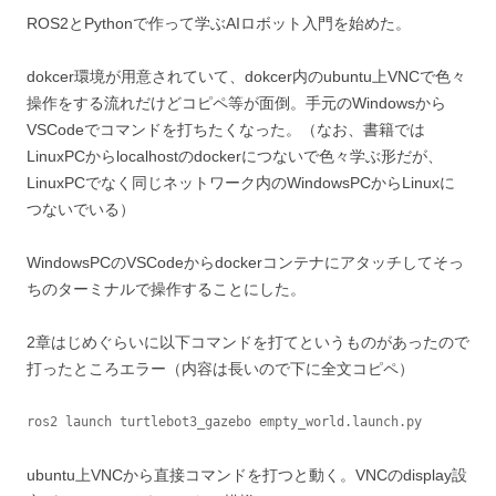
ROS2とPythonで作って学ぶAIロボット入門を始めた。
dokcer環境が用意されていて、dokcer内のubuntu上VNCで色々
操作をする流れだけどコピペ等が面倒。手元のWindowsから
VSCodeでコマンドを打ちたくなった。（なお、書籍では
LinuxPCからlocalhostのdockerにつないで色々学ぶ形だが、
LinuxPCでなく同じネットワーク内のWindowsPCからLinuxに
つないでいる）
WindowsPCのVSCodeからdockerコンテナにアタッチしてそっ
ちのターミナルで操作することにした。
2章はじめぐらいに以下コマンドを打てというものがあったので
打ったところエラー（内容は長いので下に全文コピペ）
ros2 launch turtlebot3_gazebo empty_world.launch.py
ubuntu上VNCから直接コマンドを打つと動く。VNCのdisplay設