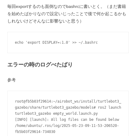
毎回exportするのも面倒なのでbashrcに書いとく。（まだ書籍
を始めたばかりなので設定いじったことで後で何か起こるかも
しれないけどそんなに影響ないと思う）
echo 'export DISPLAY=:1.0' >> ~/.bashrc
エラーの時のログべたばり
参考
root@fb5b03f29614:~/airobot_ws/install/turtlebot3_
gazebo/share/turtlebot3_gazebo/models# ros2 launch 
turtlebot3_gazebo empty_world.launch.py
[INFO] [launch]: All log files can be found below 
/home/ubuntu/.ros/log/2025-05-23-09-11-53-206520-
fb5b03f29614-734030