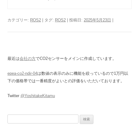
カテゴリー:
ROS2
| タグ:
ROS2
| 投稿日:
2025年5月23日
|
最近は
会社の方
でCO2センサーをメインに作成しています。
epea-co2-ndir-04
は数値の表示のみに機能を絞っているので1万円以
下の価格帯では一番精度がよいとの評価をいただいております。
Twitter
@YoshitakeKitamu
検
索: