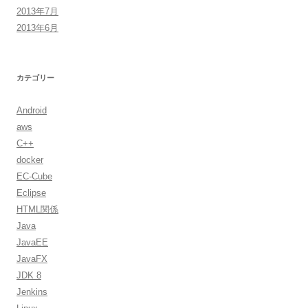
2013年7月
2013年6月
カテゴリー
Android
aws
C++
docker
EC-Cube
Eclipse
HTML関係
Java
JavaEE
JavaFX
JDK 8
Jenkins