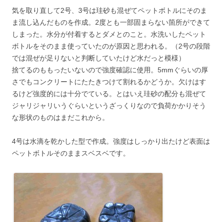
気を取り直して2号、3号は珪砂も混ぜてペットボトルにそのま
ま流し込んだものを作成。2度とも一部固まらない箇所ができて
しまった。水分が付着するとダメとのこと。水洗いしたペット
ボトルをそのまま使っていたのが原因と思われる。（2号の段階
では混ぜが足りないと判断していたけど水だっと模様）
捨てるのももったいないので強度確認に使用。5mmぐらいの厚
さでもコンクリートにたたきつけて割れるかどうか。欠けはす
るけど強度的には十分でている。とはいえ珪砂の配分も混ぜて
ジャリジャリいうぐらいというざっくりなので負荷かかりそう
な形状のものはまだこれから。
4号は水滴を乾かした型で作成。強度はしっかり出たけど表面は
ペットボトルそのままスベスベです。