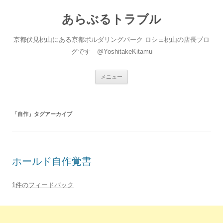
あらぶるトラブル
京都伏見桃山にある京都ボルダリングパーク ロシェ桃山の店長ブロ
グです @YoshitakeKitamu
コ
メニュー
ン
テ
ン
ツ
へ
「
自作
」タグアーカイブ
ス
キ
ッ
プ
ホールド自作覚書
1件のフィードバック