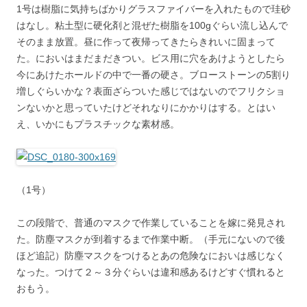
1号は樹脂に気持ちばかりグラスファイバーを入れたもので珪砂
はなし。粘土型に硬化剤と混ぜた樹脂を100gぐらい流し込んで
そのまま放置。昼に作って夜帰ってきたらきれいに固まって
た。においはまだまだきつい。ビス用に穴をあけようとしたら
今にあけたホールドの中で一番の硬さ。ブローストーンの5割り
増しぐらいかな？表面ざらついた感じではないのでフリクショ
ンないかと思っていたけどそれなりにかかりはする。とはい
え、いかにもプラスチックな素材感。
（1号）
この段階で、普通のマスクで作業していることを嫁に発見され
た。防塵マスクが到着するまで作業中断。（手元にないので後
ほど追記）防塵マスクをつけるとあの危険なにおいは感じなく
なった。つけて２～３分ぐらいは違和感あるけどすぐ慣れると
おもう。