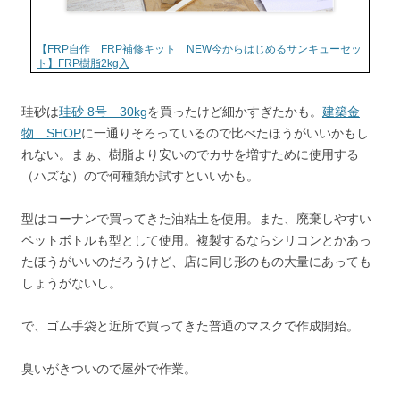
【FRP自作 FRP補修キット NEW今からはじめるサンキューセッ
ト】FRP樹脂2kg入
珪砂は
珪砂 8号 30kg
を買ったけど細かすぎたかも。
建築金
物 SHOP
に一通りそろっているので比べたほうがいいかもし
れない。まぁ、樹脂より安いのでカサを増すために使用する
（ハズな）ので何種類か試すといいかも。
型はコーナンで買ってきた油粘土を使用。また、廃棄しやすい
ペットボトルも型として使用。複製するならシリコンとかあっ
たほうがいいのだろうけど、店に同じ形のもの大量にあっても
しょうがないし。
で、ゴム手袋と近所で買ってきた普通のマスクで作成開始。
臭いがきついので屋外で作業。