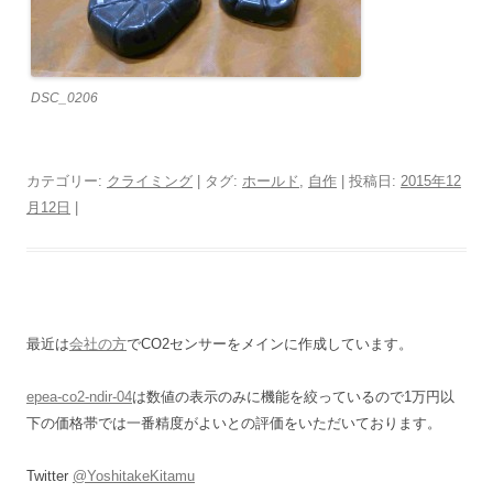
DSC_0206
カテゴリー:
クライミング
| タグ:
ホールド
,
自作
| 投稿日:
2015年12
月12日
|
最近は
会社の方
でCO2センサーをメインに作成しています。
epea-co2-ndir-04
は数値の表示のみに機能を絞っているので1万円以
下の価格帯では一番精度がよいとの評価をいただいております。
Twitter
@YoshitakeKitamu