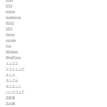
Linux
OSS
python
raspberrypi
ROS2
SEO
Spring
vscode
Vue
Windows
WordPress
インフラ
クライミング
さくら
サンプル
ダイエット
ハードウェア
京町屋
忘れ物