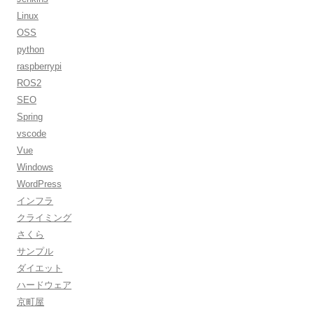
Linux
OSS
python
raspberrypi
ROS2
SEO
Spring
vscode
Vue
Windows
WordPress
インフラ
クライミング
さくら
サンプル
ダイエット
ハードウェア
京町屋