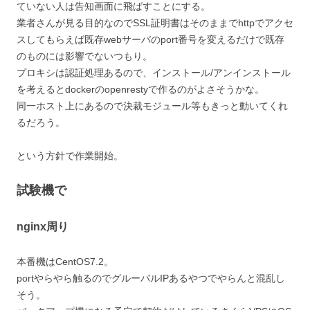
ていない人は告知画面に飛ばすことにする。
業者さんが見る目的なのでSSL証明書はそのままでhttpでアクセ
スしてもらえば既存webサーバのport番号を変えるだけで既存
のものには影響でないつもり。
プロキシは認証処理あるので、インストール/アンインストール
を考えるとdockerのopenrestyで作るのがよさそうかな。
同一ホスト上にあるので決裁モジュール等もきっと動いてくれ
るだろう。
という方針で作業開始。
試験機で
nginx周り
本番機はCentOS7.2。
portやらやら触るのでグルーバルIPあるやつでやらんと混乱し
そう。