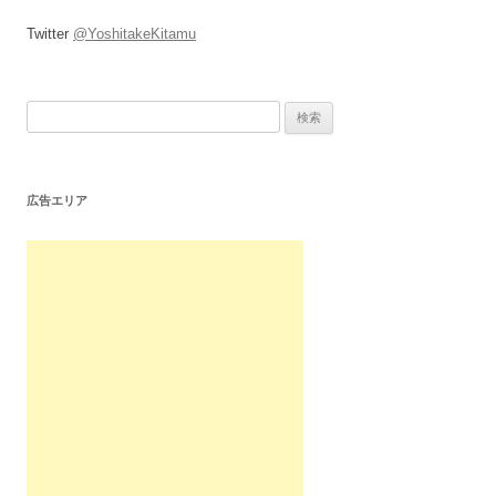
Twitter
@YoshitakeKitamu
検
索:
広告エリア