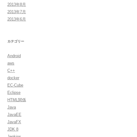
2013年8月
2013年7月
2013年6月
カテゴリー
Android
aws
C++
docker
EC-Cube
Eclipse
HTML関係
Java
JavaEE
JavaFX
JDK 8
Jenkins