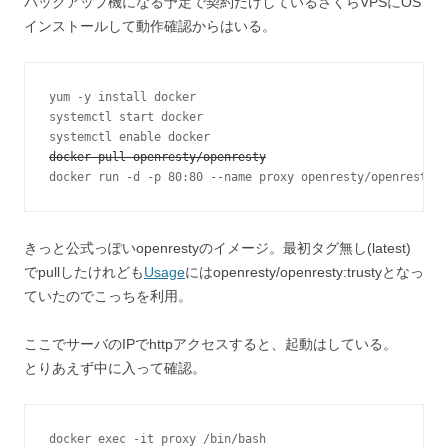
バックアップ機になる予定で契約だけしているさくらVPSにOS
インストールして動作確認からはいる。
yum -y install docker

systemctl start docker

docker pull openresty/openresty
docker run -d -p 80:80 --name proxy openresty/openresty
きっと公式っぽいopenrestyのイメージ。最初タグ無し(latest)
でpullしたけれども
Usage
にはopenresty/openresty:trustyとなっ
ていたのでこっちを利用。
ここでサーバのIPでhttpアクセスすると、起動はしている。
とりあえず中に入って確認。
docker exec -it proxy /bin/bash