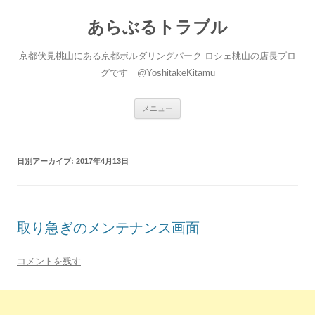
あらぶるトラブル
京都伏見桃山にある京都ボルダリングパーク ロシェ桃山の店長ブロ
グです @YoshitakeKitamu
コ
メニュー
ン
テ
ン
ツ
へ
日別アーカイブ:
2017年4月13日
ス
キ
ッ
プ
取り急ぎのメンテナンス画面
コメントを残す