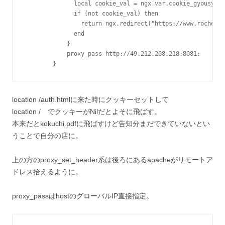
              local cookie_val = ngx.var.cookie_gyousya

              if (not cookie_val) then

                return ngx.redirect("https://www.rocher.k
              end

            }

            proxy_pass http://49.212.208.218:8081;

        }
location /auth.htmlに来た時にクッキーセットして
location / でクッキーがNilだとよそに飛ばす。
本来だとkokuchi.pdfに飛ばすけど告知分まだできていないとい
うことで自分の店に。
上の方のproxy_set_header系は後ろにあるapacheがリモートア
ドレス拾えるように。
proxy_passはhostのグローバルIP直接指定。