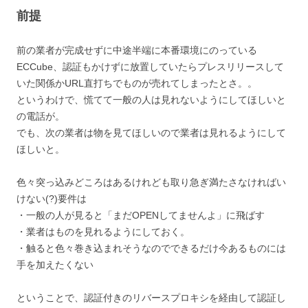
前提
前の業者が完成せずに中途半端に本番環境にのっている
ECCube、認証もかけずに放置していたらプレスリリースして
いた関係かURL直打ちでものが売れてしまったとさ。。
というわけで、慌てて一般の人は見れないようにしてほしいと
の電話が。
でも、次の業者は物を見てほしいので業者は見れるようにして
ほしいと。
色々突っ込みどころはあるけれども取り急ぎ満たさなければい
けない(?)要件は
・一般の人が見ると「まだOPENしてませんよ」に飛ばす
・業者はものを見れるようにしておく。
・触ると色々巻き込まれそうなのでできるだけ今あるものには
手を加えたくない
ということで、認証付きのリバースプロキシを経由して認証し