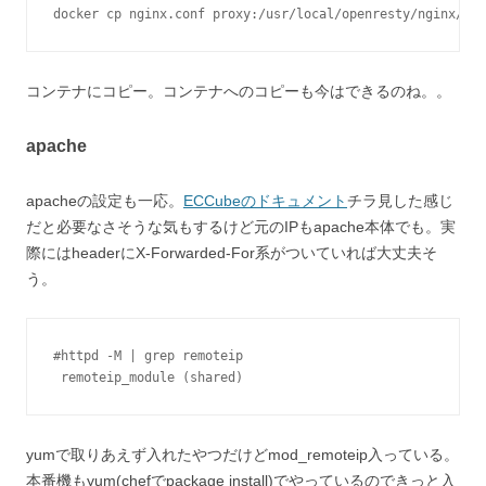
docker cp nginx.conf proxy:/usr/local/openresty/nginx/con
コンテナにコピー。コンテナへのコピーも今はできるのね。。
apache
apacheの設定も一応。
ECCubeのドキュメント
チラ見した感じ
だと必要なさそうな気もするけど元のIPもapache本体でも。実
際にはheaderにX-Forwarded-For系がついていれば大丈夫そ
う。
#httpd -M | grep remoteip

yumで取りあえず入れたやつだけどmod_remoteip入っている。
本番機もyum(chefでpackage install)でやっているのできっと入