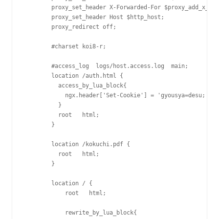
        proxy_set_header X-Forwarded-For $proxy_add_x_for
        proxy_set_header Host $http_host;

        proxy_redirect off;

        #charset koi8-r;

        #access_log  logs/host.access.log  main;

        location /auth.html {

          access_by_lua_block{

            ngx.header['Set-Cookie'] = 'gyousya=desu; pat
          }

          root   html;

        }

        location /kokuchi.pdf {

          root   html;

        }

        location / {

            root   html;

            rewrite_by_lua_block{
